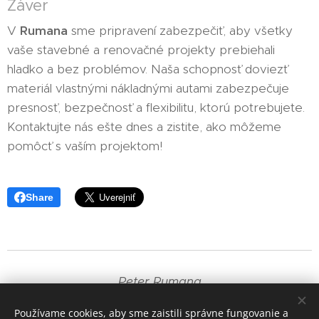
Záver
V
Rumana
sme pripravení zabezpečiť, aby všetky
vaše stavebné a renovačné projekty prebiehali
hladko a bez problémov. Naša schopnosť doviezť
materiál vlastnými nákladnými autami zabezpečuje
presnosť, bezpečnosť a flexibilitu, ktorú potrebujete.
Kontaktujte nás ešte dnes a zistite, ako môžeme
pomôcť s vaším projektom!
Share
Peter Rumana
+421 905 835 191
Používame cookies, aby sme zaistili správne fungovanie a