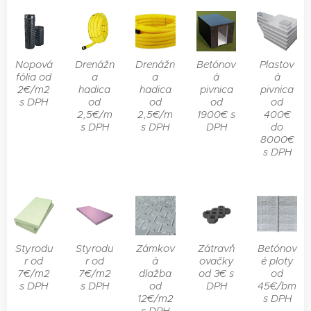
Nopová
Drenážn
Drenážn
Betónov
Plastov
fólia od
a
a
á
á
2€/m2
hadica
hadica
pivnica
pivnica
s DPH
od
od
od
od
2,5€/m
2,5€/m
1900€ s
400€
s DPH
s DPH
DPH
do
8000€
s DPH
Styrodu
Styrodu
Zámkov
Zátravň
Betónov
r od
r od
á
ovačky
é ploty
7€/m2
7€/m2
dlažba
od 3€ s
od
s DPH
s DPH
od
DPH
45€/bm
12€/m2
s DPH