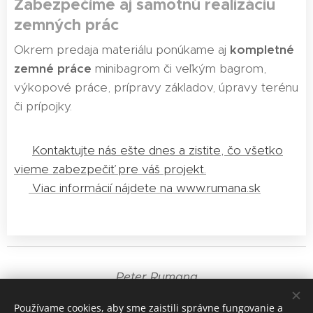
Zabezpečíme aj samotnú realizáciu
zemných prác
Okrem predaja materiálu ponúkame aj
kompletné
zemné práce
minibagrom či veľkým bagrom,
výkopové práce, prípravy základov, úpravy terénu
či prípojky.
📞
Kontaktujte nás ešte dnes a zistite, čo všetko
vieme zabezpečiť pre váš projekt.
🌐
Viac informácií nájdete na www.rumana.sk
Peter Rumana
+421 905 835 191
Používame cookies, aby sme zaistili správne fungovanie a