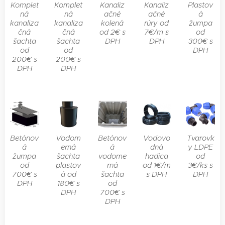
Komplet
Komplet
Kanaliz
Kanaliz
Plastov
ná
ná
ačné
ačné
á
kanaliza
kanaliza
kolená
rúry od
žumpa
čná
čná
od 2€ s
7€/m s
od
šachta
šachta
DPH
DPH
300€ s
od
od
DPH
200€ s
200€ s
DPH
DPH
Betónov
Vodom
Betónov
Vodovo
Tvarovk
á
erná
á
dná
y LDPE
žumpa
šachta
vodome
hadica
od
od
plastov
rná
od 1€/m
3€/ks s
700€ s
á od
šachta
s DPH
DPH
DPH
180€ s
od
DPH
700€ s
DPH