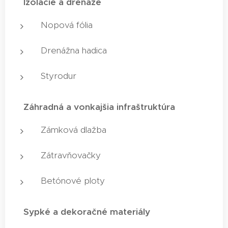
✅
Izolácie a drenáže
Nopová fólia
Drenážna hadica
Styrodur
✅
Záhradná a vonkajšia infraštruktúra
Zámková dlažba
Zátravňovačky
Betónové ploty
✅
Sypké a dekoračné materiály