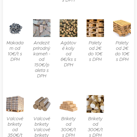
s DPH
Makada
Andezit
Agátov
Palety
Palety
m od
prírodný
é koly
od 2€
od 2€
10€/t s
kameň -
od
do 10€
do 10€
DPH
od
6€/ks s
s DPH
s DPH
150€/p
DPH
aleta s
DPH
Valcové
Valcové
Brikety
Brikety
brikety
brikety
od
od
od
Valcové
300€/t
300€/t
350€/t
brikety
s DPH
s DPH