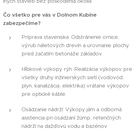
iných stavieb bez poškodenia okolia.
Čo všetko pre vás v Dolnom Kubíne
zabezpečíme?
Príprava staveniska: Odstránenie ornice,
výrub náletových drevín a urovnanie plochy
pred začatím betonáže základov.
Hĺbkové výkopy rýh: Realizácia výkopov pre
všetky druhy inžinierskych sietí (vodovod,
plyn, kanalizácia, elektrika) vrátane výkopov
pre optické káble.
Osádzanie nádrží: Výkopy jám a odborná
asistencia pri osádzaní žúmp, retenčných
nádrží na dažďovú vodu a bazénov.