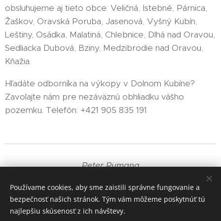
obsluhujeme aj tieto obce: Veličná, Istebné, Párnica,
Žaškov, Oravská Poruba, Jasenová, Vyšný Kubín,
Leštiny, Osádka, Malatiná, Chlebnice, Dlhá nad Oravou,
Sedliacka Dubová, Bziny, Medzibrodie nad Oravou,
Kňažia.
Hľadáte odborníka na výkopy v Dolnom Kubíne?
Zavolajte nám pre nezáväznú obhliadku vášho
pozemku. Telefón: +421 905 835 191
Peter Rumana
+421 905 835 191
Používame cookies, aby sme zaistili správne fungovanie a
bezpečnosť našich stránok. Tým vám môžeme poskytnúť tú
Cookies
najlepšiu skúsenosť z ich návštevy.