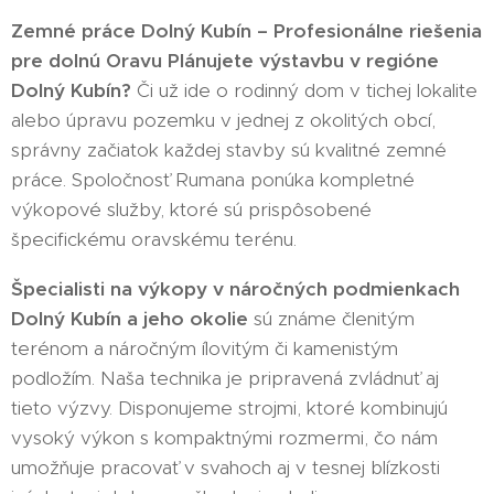
Zemné práce Dolný Kubín – Profesionálne riešenia
pre dolnú Oravu Plánujete výstavbu v regióne
Dolný Kubín?
Či už ide o rodinný dom v tichej lokalite
alebo úpravu pozemku v jednej z okolitých obcí,
správny začiatok každej stavby sú kvalitné zemné
práce. Spoločnosť Rumana ponúka kompletné
výkopové služby, ktoré sú prispôsobené
špecifickému oravskému terénu.
Š
pecialisti na výkopy v náročných podmienkach
Dolný Kubín a jeho okolie
sú známe členitým
terénom a náročným ílovitým či kamenistým
podložím. Naša technika je pripravená zvládnuť aj
tieto výzvy. Disponujeme strojmi, ktoré kombinujú
vysoký výkon s kompaktnými rozmermi, čo nám
umožňuje pracovať v svahoch aj v tesnej blízkosti