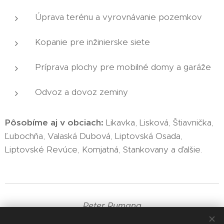
Úprava terénu a vyrovnávanie pozemkov
Kopanie pre inžinierske siete
Príprava plochy pre mobilné domy a garáže
Odvoz a dovoz zeminy
Pôsobíme aj v obciach:
Likavka, Lisková, Štiavnička,
Ľubochňa, Valaská Dubová, Liptovská Osada,
Liptovské Revúce, Komjatná, Stankovany a ďalšie.
Peter Rumana
+421 905 835 191