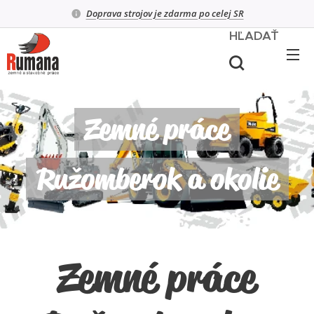
Doprava strojov je zdarma po celej SR
HĽADAŤ
Zemné práce
Ružomberok a okolie
Zemné práce