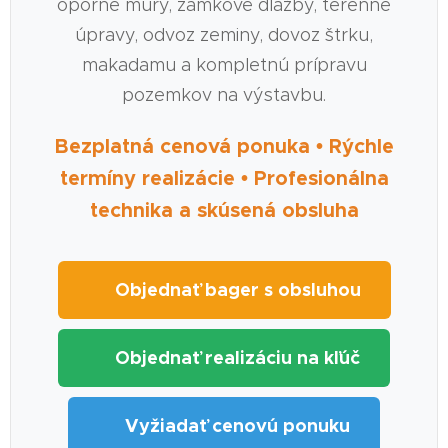
oporné múry, zámkové dlažby, terénne
úpravy, odvoz zeminy, dovoz štrku,
makadamu a kompletnú prípravu
pozemkov na výstavbu.
Bezplatná cenová ponuka • Rýchle
termíny realizácie • Profesionálna
technika a skúsená obsluha
🚜 Objednať bager s obsluhou
🏗️ Objednať realizáciu na kľúč
📋 Vyžiadať cenovú ponuku