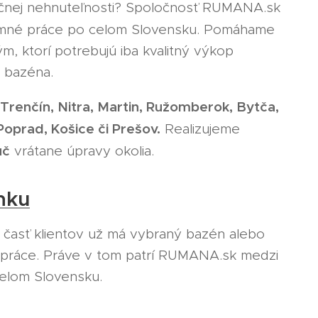
ačnej nehnuteľnosti? Spoločnosť RUMANA.sk
mné práce po celom Slovensku. Pomáhame
ým, ktorí potrebujú iba kvalitný výkop
 bazéna.
a, Trenčín, Nitra, Martin, Ružomberok, Bytča,
Poprad, Košice či Prešov.
Realizujeme
úč
vrátane úpravy okolia.
mku
 časť klientov už má vybraný bazén alebo
é práce. Práve v tom patrí RUMANA.sk medzi
elom Slovensku.