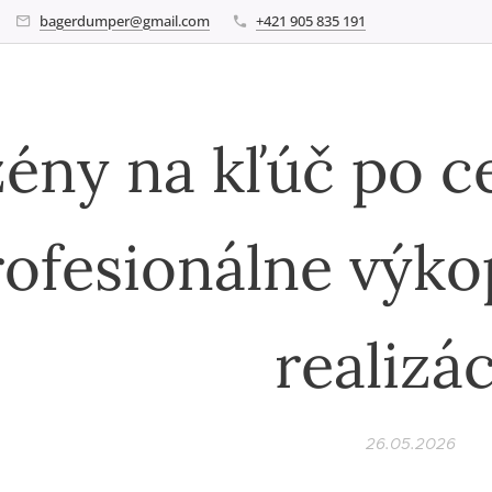
bagerdumper@gmail.com
+421 905 835 191
ény na kľúč po c
rofesionálne výko
realizá
26.05.2026