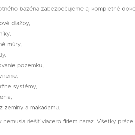
tného bazéna zabezpečujeme aj kompletné dokon
ové dlažby,
íky,
né múry,
dy,
ovanie pozemku,
vnenie,
ážne systémy,
enia,
z zeminy a makadamu.
k nemusia riešiť viacero firiem naraz. Všetky práce