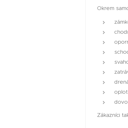
Okrem samo
zámk
chodn
opor
scho
svah
zatrá
dren
oplot
dovo
Zákazníci ta