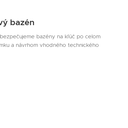
ový bazén
 zabezpečujeme bazény na kľúč po celom
zemku a návrhom vhodného technického