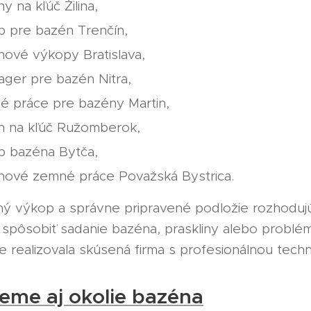
y na kľúč Žilina,
p pre bazén Trenčín,
ové výkopy Bratislava,
ager pre bazén Nitra,
é práce pre bazény Martin,
n na kľúč Ružomberok,
p bazéna Bytča,
nové zemné práce Považská Bystrica.
tný výkop a správne pripravené podložie rozhoduj
spôsobiť sadanie bazéna, praskliny alebo problémy
 realizovala skúsená firma s profesionálnou techn
jeme aj okolie bazéna