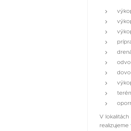
výko
výko
výkop
prípr
dren
odvo
dovo
výko
teré
opor
V lokalitác
realizujeme