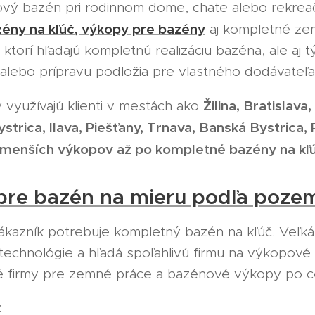
ový bazén pri rodinnom dome, chate alebo rekre
ény na kľúč, výkopy pre bazény
aj kompletné ze
ktorí hľadajú kompletnú realizáciu bazéna, ale aj t
alebo prípravu podložia pre vlastného dodávateľa
Žilina, Bratislav
 využívajú klienti v mestách ako
strica, Ilava, Piešťany, Trnava, Banská Bystrica, 
menších výkopov až po kompletné bazény na kľ
pre bazén na mieru podľa poze
ákazník potrebuje kompletný bazén na kľúč. Veľká
technológie a hľadá spoľahlivú firmu na výkopov
é firmy pre zemné práce a bazénové výkopy po c
: