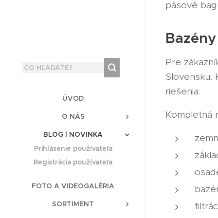
pásové bagr
Bazény 
Pre zákazní
Slovensku. 
riešenia.
ÚVOD
Kompletná r
O NÁS
BLOG | NOVINKA
zemn
Prihlásenie používateľa
zákl
Registrácia používateľa
osad
FOTO A VIDEOGALÉRIA
bazé
SORTIMENT
filtrá