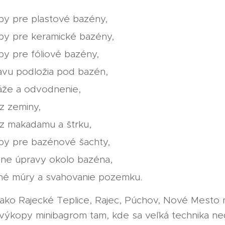
py pre plastové bazény,
py pre keramické bazény,
y pre fóliové bazény,
avu podložia pod bazén,
áže a odvodnenie,
z zeminy,
z makadamu a štrku,
py pre bazénové šachty,
nne úpravy okolo bazéna,
né múry a svahovanie pozemku.
h ako Rajecké Teplice, Rajec, Púchov, Nové Mesto
 výkopy minibagrom tam, kde sa veľká technika n