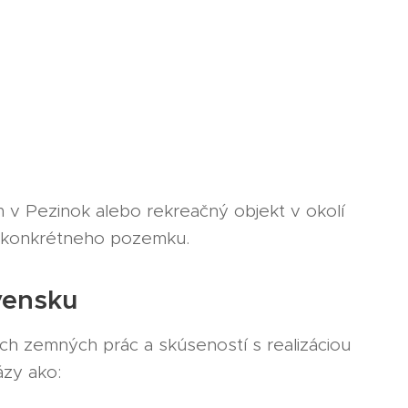
 v Pezinok alebo rekreačný objekt v okolí
í konkrétneho pozemku.
vensku
ch zemných prác a skúseností s realizáciou
ázy ako: