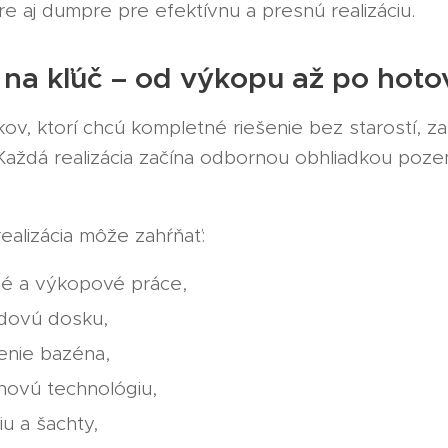
e aj dumpre pre efektívnu a presnú realizáciu.
na kľúč – od výkopu až po hot
kov, ktorí chcú kompletné riešenie bez starostí,
Každá realizácia začína odbornou obhliadkou po
ealizácia môže zahŕňať:
é a výkopové práce,
adovú dosku,
enie bazéna,
novú technológiu,
ciu a šachty,