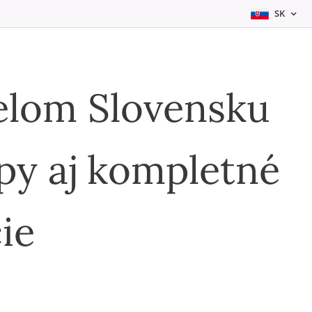
SK
elom Slovensku
py aj kompletné
cie