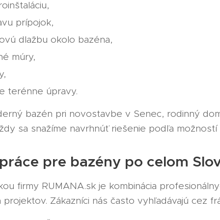
roinštaláciu,
avu prípojok,
ovú dlažbu okolo bazéna,
né múry,
y,
ne terénne úpravy.
derný bazén pri novostavbe v Senec, rodinný dom
ždy sa snažíme navrhnúť riešenie podľa možnost
práce pre bazény po celom Slo
nkou firmy RUMANA.sk je kombinácia profesionálny
projektov. Zákazníci nás často vyhľadávajú cez fr