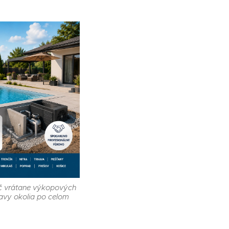
ľúč vrátane výkopových
avy okolia po celom