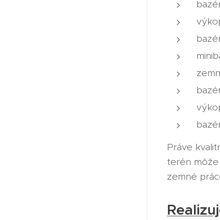
bazén
výko
bazén
minib
zemn
bazé
výko
bazé
Práve kvali
terén môže 
zemné práce
Realizu