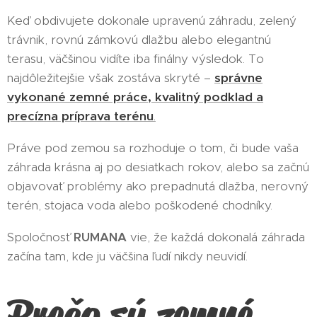
Keď obdivujete dokonale upravenú záhradu, zelený
trávnik, rovnú zámkovú dlažbu alebo elegantnú
terasu, väčšinou vidíte iba finálny výsledok. To
najdôležitejšie však zostáva skryté –
správne
vykonané zemné práce, kvalitný podklad a
precízna príprava terénu
.
Práve pod zemou sa rozhoduje o tom, či bude vaša
záhrada krásna aj po desiatkach rokov, alebo sa začnú
objavovať problémy ako prepadnutá dlažba, nerovný
terén, stojaca voda alebo poškodené chodníky.
Spoločnosť
RUMANA
vie, že každá dokonalá záhrada
začína tam, kde ju väčšina ľudí nikdy neuvidí.
Prečo sú zemné