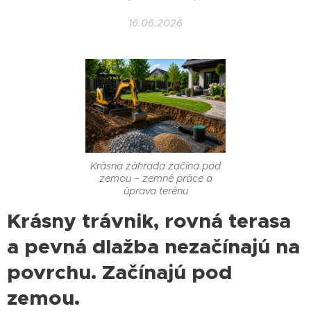
16.06.2026
Krásna záhrada začína pod
zemou – zemné práce a
úprava terénu
Krásny trávnik, rovná terasa
a pevná dlažba nezačínajú na
povrchu. Začínajú pod
zemou.