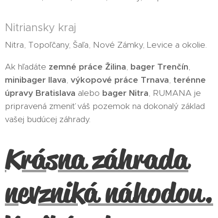
Nitriansky kraj
Nitra, Topoľčany, Šaľa, Nové Zámky, Levice a okolie.
Ak hľadáte
zemné práce Žilina
,
bager Trenčín
,
minibager Ilava
,
výkopové práce Trnava
,
terénne
úpravy Bratislava
alebo
bager Nitra
, RUMANA je
pripravená zmeniť váš pozemok na dokonalý základ
vašej budúcej záhrady.
Krásna záhrada
nevzniká náhodou.