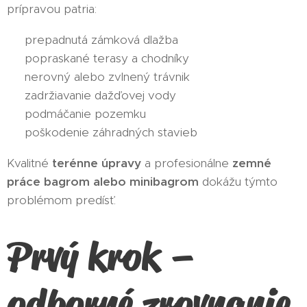
prípravou patria:
❌ prepadnutá zámková dlažba
❌ popraskané terasy a chodníky
❌ nerovný alebo zvlnený trávnik
❌ zadržiavanie dažďovej vody
❌ podmáčanie pozemku
❌ poškodenie záhradných stavieb
Kvalitné
terénne úpravy
a profesionálne
zemné
práce bagrom alebo minibagrom
dokážu týmto
problémom predísť.
Prvý krok –
odborné zrovnanie