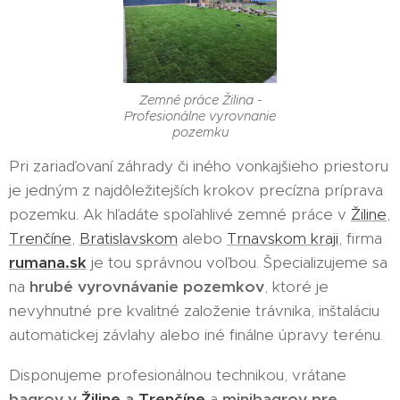
Zemné práce Žilina -
Profesionálne vyrovnanie
pozemku
Pri zariaďovaní záhrady či iného vonkajšieho priestoru
je jedným z najdôležitejších krokov precízna príprava
pozemku. Ak hľadáte spoľahlivé zemné práce v
Žiline
,
Trenčíne
,
Bratislavskom
alebo
Trnavskom kraji
, firma
rumana.sk
je tou správnou voľbou. Špecializujeme sa
na
hrubé vyrovnávanie pozemkov
, ktoré je
nevyhnutné pre kvalitné založenie trávnika, inštaláciu
automatickej závlahy alebo iné finálne úpravy terénu.
Disponujeme profesionálnou technikou, vrátane
bagrov v
Žiline
a
Trenčíne
a
minibagrov pre