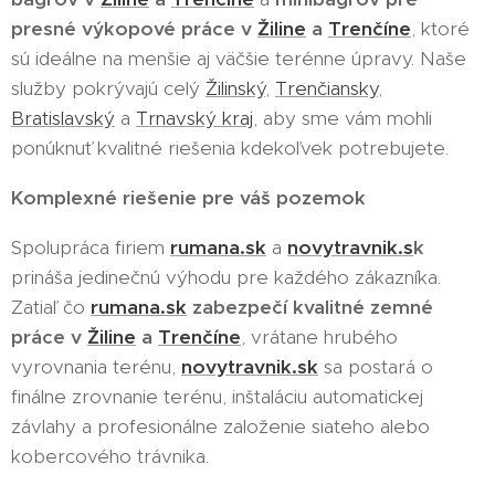
presné výkopové práce v
Žiline
a
Trenčíne
, ktoré
sú ideálne na menšie aj väčšie terénne úpravy. Naše
služby pokrývajú celý
Žilinský
,
Trenčiansky
,
Bratislavský
a
Trnavský kraj
, aby sme vám mohli
ponúknuť kvalitné riešenia kdekoľvek potrebujete.
Komplexné riešenie pre váš pozemok
Spolupráca firiem
rumana.sk
a
novytravnik.s
k
prináša jedinečnú výhodu pre každého zákazníka.
Zatiaľ čo
rumana.sk
zabezpečí kvalitné zemné
práce v
Žiline
a
Trenčíne
, vrátane hrubého
vyrovnania terénu,
novytravnik.sk
sa postará o
finálne zrovnanie terénu, inštaláciu automatickej
závlahy a profesionálne založenie siateho alebo
kobercového trávnika.