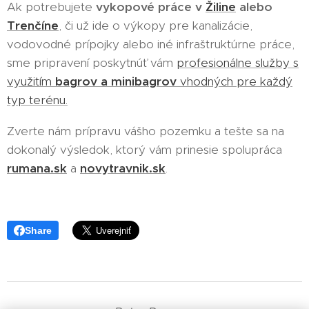
Ak potrebujete
vykopové práce v
Žiline
alebo
Trenčíne
, či už ide o výkopy pre kanalizácie,
vodovodné prípojky alebo iné infraštruktúrne práce,
sme pripravení poskytnúť vám
profesionálne služby s
využitím
bagrov a minibagrov
vhodných pre každý
typ terénu.
Zverte nám prípravu vášho pozemku a tešte sa na
dokonalý výsledok, ktorý vám prinesie spolupráca
rumana.sk
a
novytravnik.sk
.
Share