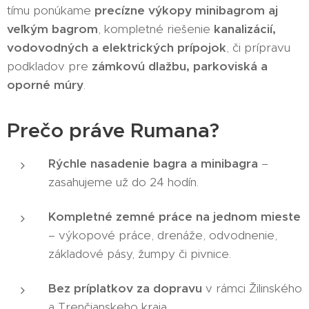
tímu ponúkame
precízne výkopy minibagrom aj
veľkým bagrom
, kompletné riešenie
kanalizácií,
vodovodných a elektrických prípojok
, či prípravu
podkladov pre
zámkovú dlažbu, parkoviská a
oporné múry
.
Prečo práve Rumana?
Rýchle nasadenie bagra a minibagra
–
zasahujeme už do 24 hodín.
Kompletné zemné práce na jednom mieste
– výkopové práce, drenáže, odvodnenie,
základové pásy, žumpy či pivnice.
Bez príplatkov za dopravu
v rámci Žilinského
a Trenčianskeho kraja.