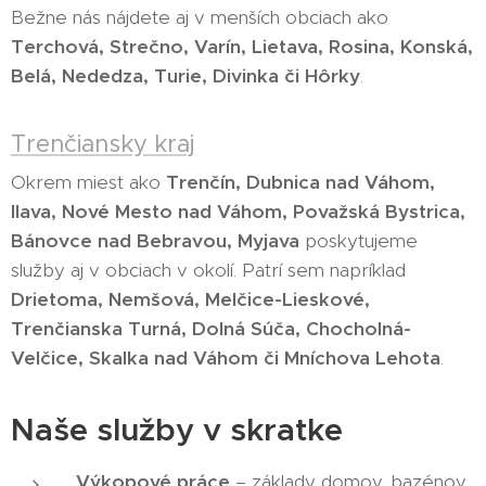
Bežne nás nájdete aj v menších obciach ako
Terchová, Strečno, Varín, Lietava, Rosina, Konská,
Belá, Nededza, Turie, Divinka či Hôrky
.
Trenčiansky kraj
Okrem miest ako
Trenčín, Dubnica nad Váhom,
Ilava, Nové Mesto nad Váhom, Považská Bystrica,
Bánovce nad Bebravou, Myjava
poskytujeme
služby aj v obciach v okolí. Patrí sem napríklad
Drietoma, Nemšová, Melčice-Lieskové,
Trenčianska Turná, Dolná Súča, Chocholná-
Velčice, Skalka nad Váhom či Mníchova Lehota
.
Naše služby v skratke
Výkopové práce
– základy domov, bazénov,