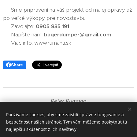
📍 Sme pripravení na váš projekt od malej opravy až
po veľké výkopy pre novostavbu.
📲 Zavolajte:
0905 835 191
📧 Napíšte nám:
bagerdumper@gmail.com
🌐 Viac info: www.rumana.sk
Share
Peter Rumana
+421 905 835 191
Používame cookies, aby sme zaistili správne fungovanie a
bezpečnosť našich stránok. Tým vám môžeme poskytnúť tú
Cookies
najlepšiu skúsenosť z ich návštevy.