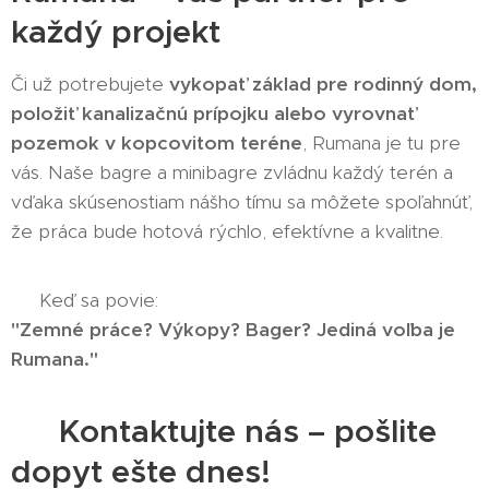
každý projekt
Či už potrebujete
vykopať základ pre rodinný dom,
položiť kanalizačnú prípojku alebo vyrovnať
pozemok v kopcovitom teréne
, Rumana je tu pre
vás. Naše bagre a minibagre zvládnu každý terén a
vďaka skúsenostiam nášho tímu sa môžete spoľahnúť,
že práca bude hotová rýchlo, efektívne a kvalitne.
👉 Keď sa povie:
"Zemné práce? Výkopy? Bager? Jediná voľba je
Rumana."
📞 Kontaktujte nás – pošlite
dopyt ešte dnes!