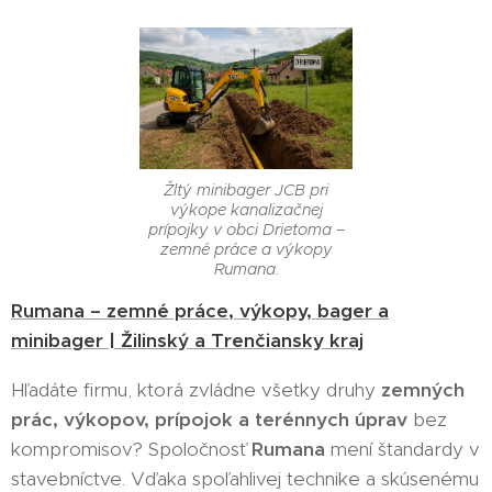
Žltý minibager JCB pri
výkope kanalizačnej
prípojky v obci Drietoma –
zemné práce a výkopy
Rumana.
Rumana – zemné práce, výkopy, bager a
minibager | Žilinský a Trenčiansky kraj
Hľadáte firmu, ktorá zvládne všetky druhy
zemných
prác, výkopov, prípojok a terénnych úprav
bez
kompromisov? Spoločnosť
Rumana
mení štandardy v
stavebníctve. Vďaka spoľahlivej technike a skúsenému