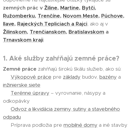
zemných prác v
Žiline
,
Martine
,
Bytči
,
Ružomberku
,
Trenčíne
,
Novom Meste
,
Púchove
,
Ilave
,
Rajeckých Tepliciach a Rajci
, ako aj v
Žilinskom
,
Trenčianskom
,
Bratislavskom
a
Trnavskom kraji
.
1. Aké služby zahŕňajú zemné práce?
Zemné práce
zahŕňajú širokú škálu služieb, ako sú:
✅
Výkopové práce
pre
základy
budov,
bazény
a
inžinierske siete
✅
Terénne úpravy
– vyrovnanie, násypy a
odkopávky
✅
Odvoz a likvidácia zeminy, sutiny a stavebného
odpadu
✅ Príprava podložia pre
mobilné domy
a iné stavby