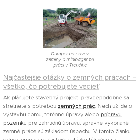
Dumper na odvoz
zeminy a minibager pri
práci v Trenčíne
Najčastejšie otázky o zemných prácach –
všetko, čo potrebujete vedieť
Ak plánujete stavebný projekt, pravdepodobne sa
stretnete s potrebou
zemných prác
. Nech už ide o
výstavbu domu, terénne úpravy alebo
prípravu
pozemku
pre záhradnú úpravu, správne vykonané
zemné práce sú základom úspechu. V tomto článku
odpovieme na najčastejšie otázky týkajúce sa