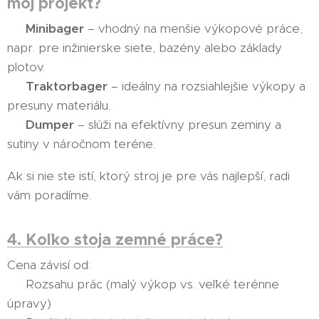
môj projekt?
👉
Minibager
– vhodný na menšie výkopové práce,
napr. pre inžinierske siete, bazény alebo základy
plotov.
👉
Traktorbager
– ideálny na rozsiahlejšie výkopy a
presuny materiálu.
👉
Dumper
– slúži na efektívny presun zeminy a
sutiny v náročnom teréne.
Ak si nie ste istí, ktorý stroj je pre vás najlepší, radi
vám poradíme.
4. Koľko stoja zemné práce?
Cena závisí od:
💰 Rozsahu prác (malý výkop vs. veľké terénne
úpravy)