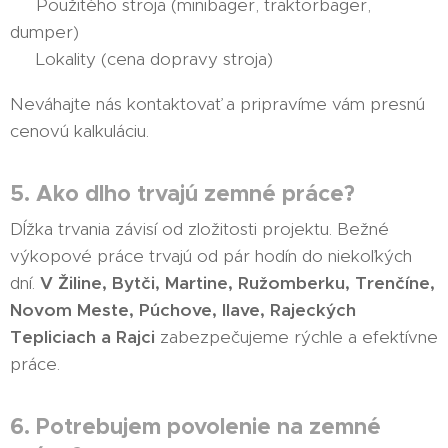
💰 Použitého stroja (minibager, traktorbager,
dumper)
💰 Lokality (cena dopravy stroja)
Neváhajte nás kontaktovať a pripravíme vám presnú
cenovú kalkuláciu.
5. Ako dlho trvajú zemné práce?
Dĺžka trvania závisí od zložitosti projektu. Bežné
výkopové práce trvajú od pár hodín do niekoľkých
dní.
V Žiline, Bytči, Martine, Ružomberku, Trenčíne,
Novom Meste, Púchove, Ilave, Rajeckých
Tepliciach a Rajci
zabezpečujeme rýchle a efektívne
práce.
6. Potrebujem povolenie na zemné