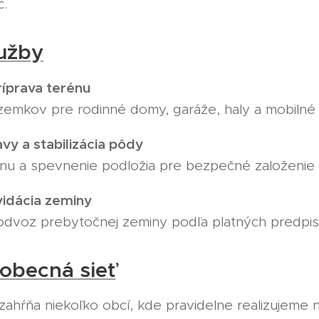
c.
užby
íprava terénu
zemkov pre rodinné domy, garáže, haly a mobilné
y a stabilizácia pôdy
nu a spevnenie podložia pre bezpečné založenie 
vidácia zeminy
odvoz prebytočnej zeminy podľa platných predpis
 obecná sieť
 zahŕňa niekoľko obcí, kde pravidelne realizujeme