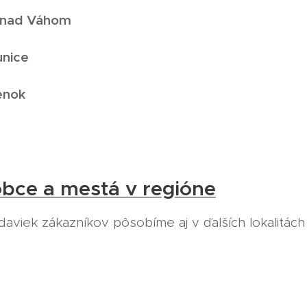
 nad Váhom
nice
enok
obce a mestá v regióne
aviek zákazníkov pôsobíme aj v ďalších lokalitách 