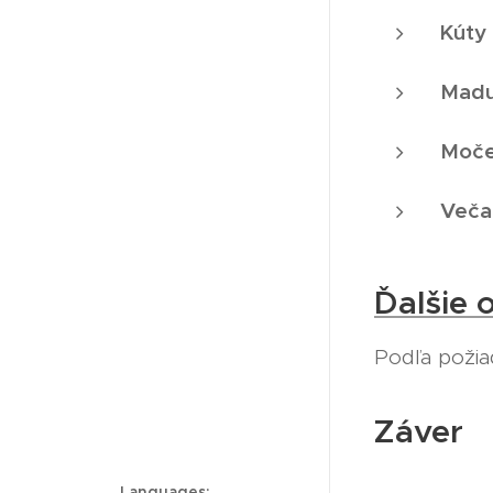
Kúty
Madu
Moč
Veča
Ďalšie 
Podľa požiad
Záver
Languages