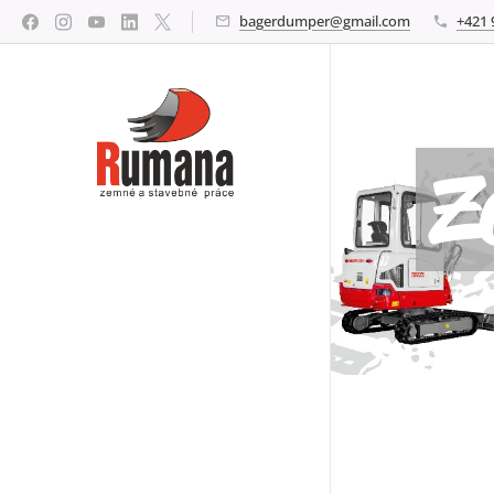
bagerdumper@gmail.com
+421 
Z