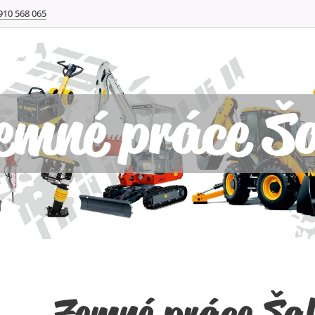
910 568 065
emné práce Ša
Zemné práce Šaľ