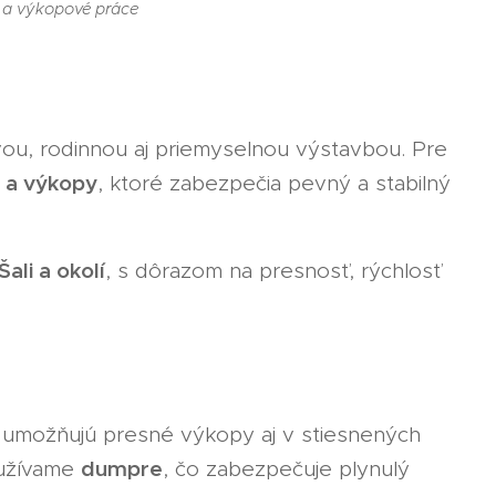
y a výkopové práce
vou, rodinnou aj priemyselnou výstavbou. Pre
 a výkopy
, ktoré zabezpečia pevný a stabilný
ali a okolí
, s dôrazom na presnosť, rýchlosť
é umožňujú presné výkopy aj v stiesnených
dumpre
oužívame
, čo zabezpečuje plynulý