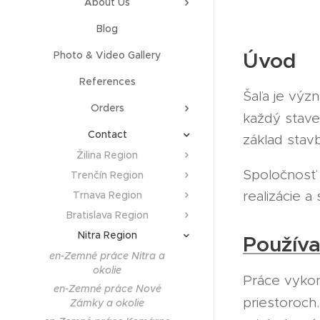
About Us
Blog
Úvod
Photo & Video Gallery
References
Šaľa je výz
Orders
každý stav
Contact
základ stavb
Žilina Region
Spoločnosť
Trenčín Region
realizácie a
Trnava Region
Bratislava Region
Nitra Region
Používa
en-Zemné práce Nitra a
okolie
Práce vyk
en-Zemné práce Nové
priestoroc
Zámky a okolie