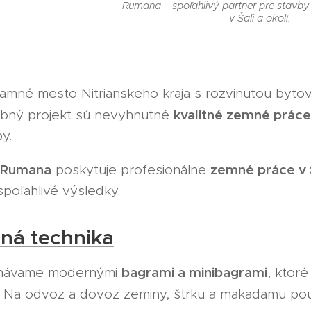
Rumana – spoľahlivý partner pre stavb
v Šali a okolí.
namné mesto Nitrianskeho kraja s rozvinutou byto
kvalitné zemné práce
ebný projekt sú nevyhnutné
y.
Rumana
zemné práce v Š
poskytuje profesionálne
 spoľahlivé výsledky.
ná technika
bagrami a minibagrami
onávame modernými
, ktor
h. Na odvoz a dovoz zeminy, štrku a makadamu p