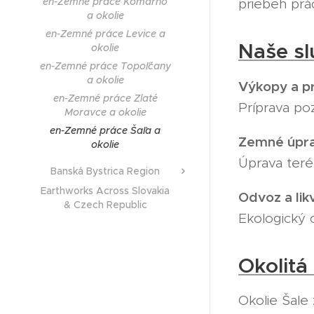
en-Zemné práce Komárno
priebeh prá
a okolie
en-Zemné práce Levice a
Naše sl
okolie
en-Zemné práce Topoľčany
a okolie
Výkopy a pr
en-Zemné práce Zlaté
Príprava po
Moravce a okolie
en-Zemné práce Šaľa a
Zemné úprav
okolie
Úprava teré
Banská Bystrica Region
Earthworks Across Slovakia
Odvoz a lik
& Czech Republic
Ekologický 
Okolitá
Okolie Šale