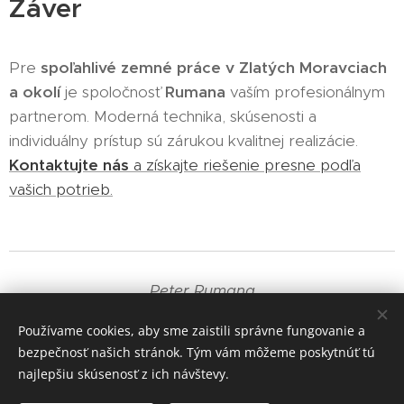
Záver
Pre
spoľahlivé zemné práce v Zlatých Moravciach
a okolí
je spoločnosť
Rumana
vaším profesionálnym
partnerom. Moderná technika, skúsenosti a
individuálny prístup sú zárukou kvalitnej realizácie.
Kontaktujte nás
a získajte riešenie presne podľa
vašich potrieb.
Peter Rumana
+421 905 835 191
Používame cookies, aby sme zaistili správne fungovanie a
bezpečnosť našich stránok. Tým vám môžeme poskytnúť tú
Cookies
najlepšiu skúsenosť z ich návštevy.