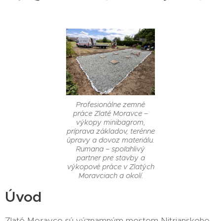
Profesionálne zemné
práce Zlaté Moravce –
výkopy minibagrom,
príprava základov, terénne
úpravy a dovoz materiálu.
Rumana – spoľahlivý
partner pre stavby a
výkopové práce v Zlatých
Moravciach a okolí.
Úvod
Zlaté Moravce sú významným mestom Nitrianskeho