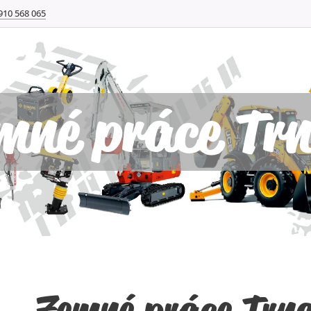
910 568 065
mné práce Trn
Zemné práce Trna