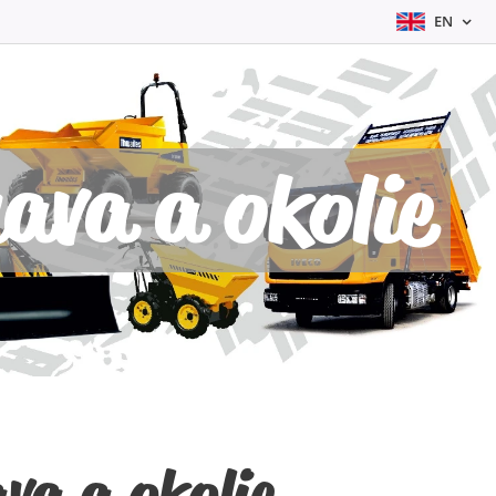
EN
ava a okolie
va a okolie