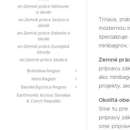
en-Zemné práce Hlohovec
a okolie
Trnava, zná
en-Zemné práce Senica a
okolie
modernou in
en-Zemné práce Galanta a
špecializuje
okolie
minibagrov, 
en-Zemné práce Dunajská
Streda
Zemné prác
en-Zemné práce Skalica
prípravu zá
Bratislava Region
ako minibage
Nitra Region
projekty, a
Banská Bystrica Region
Earthworks Across Slovakia
Okolitá obe
& Czech Republic
Sme tu pre 
prípravy zá
sme priprave