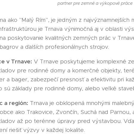
partner pre zemné a výkopové práce v
ma ako "Malý Rím", je jedným z najvýznamnejších m
fraštruktúrou je Trnava výnimočná aj v oblasti v
 na poskytovanie kvalitných zemných prác v Trnave
bagrov a ďalších profesionálnych strojov.
e v Trnave:
V Trnave poskytujeme komplexné zem
kladov pre rodinné domy a komerčné objekty, teré
r a bager, zabezpečí presnosť a efektivitu pri kaž
ko sú základy pre rodinné domy, alebo veľké stav
c a región:
Trnava je obklopená mnohými malebnými
obce ako Trakovice, Zvončín, Suchá nad Parnou, a 
kladov až po terénne úpravy pred výstavbou. Vďaka 
ní riešiť výzvy v každej lokalite.