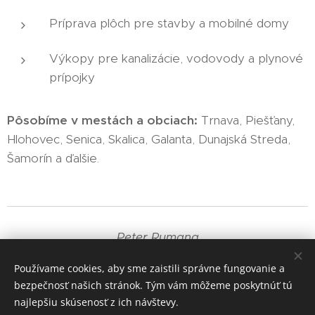
Príprava plôch pre stavby a mobilné domy
Výkopy pre kanalizácie, vodovody a plynové
prípojky
Pôsobíme v mestách a obciach:
Trnava, Piešťany,
Hlohovec, Senica, Skalica, Galanta, Dunajská Streda,
Šamorín a ďalšie.
Peter Rumana
+421 905 835 191
Používame cookies, aby sme zaistili správne fungovanie a
bezpečnosť našich stránok. Tým vám môžeme poskytnúť tú
Cookies
najlepšiu skúsenosť z ich návštevy.