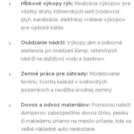
Hĺbkové výkopy rýh:
Realizácia výkopov pre
všetky druhy inžinierskych sietí (vodovod,
plyn, kanalizácia, elektrika) vrátane výkopov
pre optické káble.
Osádzanie nádrží:
Výkopy jám a odborná
asistencia pri osádzaní žúmp, retenčných
nádrží na dažďovú vodu a bazénov.
Zemné práce pre záhrady:
Modelovanie
terénu, tvorba kaskád v svahovitých
pozemkoch a navážka úrodnej zeminy.
Dovoz a odvoz materiálov:
Pomocou našich
dumperov zabezpečíme dovoz štrku, piesku
či makadamu priamo na miesto určenia, kde sa
veľké nákladné auto nedostane.