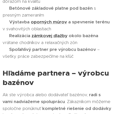
dôrazom na kvalitu
✅
Betónové základové platne pod bazén
s
presným zameraním
✅
Výstavba
oporných múrov
a spevnenie terénu
v svahovitých oblastiach
✅
Realizácia
zámkovej dlažby
okolo bazéna
vrátane chodníkov a relaxačných zón
✅
Spoľahlivý partner pre výrobcu bazénov
–
všetky práce zabezpečíme na kľúč
Hľadáme partnera – výrobcu
bazénov
Ak ste výrobca alebo dodávateľ bazénov,
radi s
vami nadviažeme spoluprácu
. Zákazníkom môžeme
spoločne ponúknuť
kompletné riešenie od dodávky