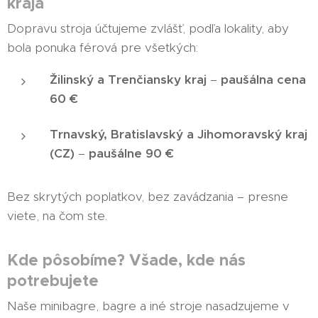
kraja
Dopravu stroja účtujeme zvlášť, podľa lokality, aby
bola ponuka férová pre všetkých:
Žilinský a Trenčiansky kraj
–
paušálna cena
60 €
Trnavský, Bratislavský a Jihomoravský kraj
(CZ)
–
paušálne 90 €
Bez skrytých poplatkov, bez zavádzania – presne
viete, na čom ste.
Kde pôsobíme? Všade, kde nás
potrebujete
Naše minibagre, bagre a iné stroje nasadzujeme v