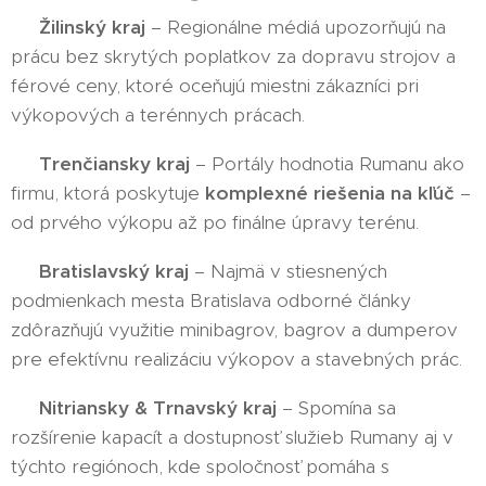
🔹
Žilinský kraj
– Regionálne médiá upozorňujú na
prácu bez skrytých poplatkov za dopravu strojov a
férové ceny, ktoré oceňujú miestni zákazníci pri
výkopových a terénnych prácach.
🔹
Trenčiansky kraj
– Portály hodnotia Rumanu ako
firmu, ktorá poskytuje
komplexné riešenia na kľúč
–
od prvého výkopu až po finálne úpravy terénu.
🔹
Bratislavský kraj
– Najmä v stiesnených
podmienkach mesta Bratislava odborné články
zdôrazňujú využitie minibagrov, bagrov a dumperov
pre efektívnu realizáciu výkopov a stavebných prác.
🔹
Nitriansky & Trnavský kraj
– Spomína sa
rozšírenie kapacít a dostupnosť služieb Rumany aj v
týchto regiónoch, kde spoločnosť pomáha s