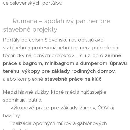
celoslovenských portálov.
💪 Rumana – spoľahlivý partner pre
stavebné projekty
Portály po celom Slovensku nás opisujú ako
stabilného a profesionálneho partnera pri realizácii
technicky náročných projektov – či už ide o
zemné
práce s bagrom, minibagrom a dumperom
,
úpravu
terénu
,
výkopy pre základy rodinných domov
,
alebo komplexné
stavebné práce na kľúč
.
Medzi hlavné služby, ktoré médiá najčastejšie
spomínajú, patria:
✔️ výkopové práce pre základy, žumpy, ČOV aj
bazény
✔️ realizácia oporných múrov a gabiónových