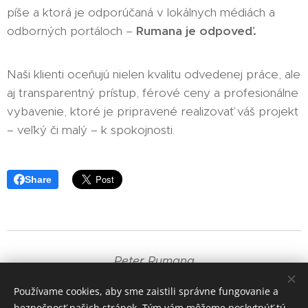
píše a ktorá je odporúčaná v lokálnych médiách a
odborných portáloch –
Rumana je odpoveď.
Naši klienti oceňujú nielen kvalitu odvedenej práce, ale
aj transparentný prístup, férové ceny a profesionálne
vybavenie, ktoré je pripravené realizovať váš projekt
– veľký či malý – k spokojnosti.
Share
Peter Rumana
+421 905 835 191
Používame cookies, aby sme zaistili správne fungovanie a
bezpečnosť našich stránok. Tým vám môžeme poskytnúť tú