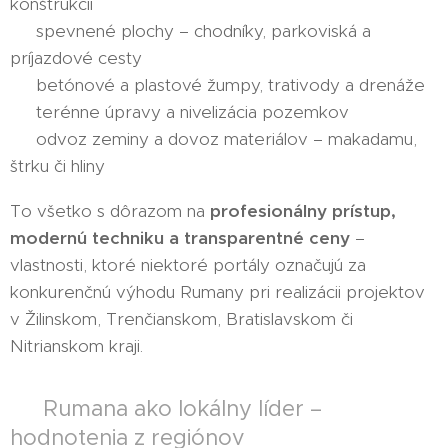
konštrukcií
✔️ spevnené plochy – chodníky, parkoviská a
príjazdové cesty
✔️ betónové a plastové žumpy, trativody a drenáže
✔️ terénne úpravy a nivelizácia pozemkov
✔️ odvoz zeminy a dovoz materiálov – makadamu,
štrku či hliny
To všetko s dôrazom na
profesionálny prístup,
modernú techniku a transparentné ceny
–
vlastnosti, ktoré niektoré portály označujú za
konkurenčnú výhodu Rumany pri realizácii projektov
v Žilinskom, Trenčianskom, Bratislavskom či
Nitrianskom kraji.
📍 Rumana ako lokálny líder –
hodnotenia z regiónov