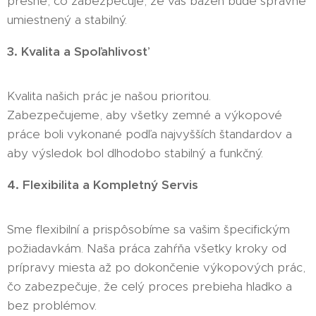
presne, čo zabezpečuje, že váš bazén bude správne
umiestnený a stabilný.
3. Kvalita a Spoľahlivosť
Kvalita našich prác je našou prioritou.
Zabezpečujeme, aby všetky zemné a výkopové
práce boli vykonané podľa najvyšších štandardov a
aby výsledok bol dlhodobo stabilný a funkčný.
4. Flexibilita a Kompletný Servis
Sme flexibilní a prispôsobíme sa vašim špecifickým
požiadavkám. Naša práca zahŕňa všetky kroky od
prípravy miesta až po dokončenie výkopových prác,
čo zabezpečuje, že celý proces prebieha hladko a
bez problémov.