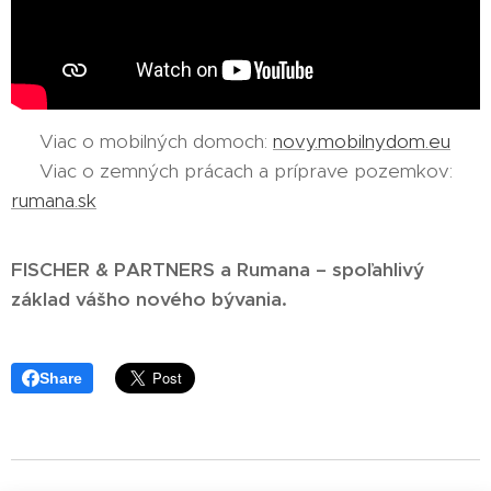
👉 Viac o mobilných domoch:
novy.mobilnydom.eu
👉 Viac o zemných prácach a príprave pozemkov:
rumana.sk
FISCHER & PARTNERS a Rumana – spoľahlivý
základ vášho nového bývania.
Share