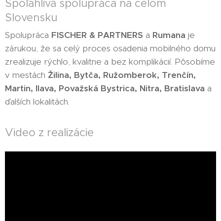
Spoľahlivá spolupráca na celom
Slovensku
Spolupráca
FISCHER & PARTNERS
a
Rumana
je
zárukou, že sa celý proces osadenia mobilného domu
zrealizuje rýchlo, kvalitne a bez komplikácií. Pôsobíme
v mestách
Žilina, Bytča, Ružomberok, Trenčín,
Martin, Ilava, Považská Bystrica, Nitra, Bratislava
a
ďalších lokalitách.
Video z realizácie