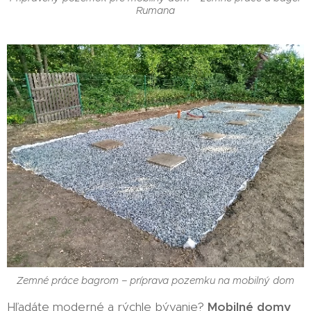
Rumana
Zemné práce bagrom – príprava pozemku na mobilný dom
Hľadáte moderné a rýchle bývanie?
Mobilné domy