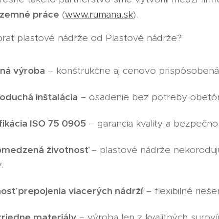
 zemné práce
(
www.rumana.sk
).
brať plastové nádrže od Plastové nádrže?
tná výroba
– konštrukčne aj cenovo prispôsobená
oduchá inštalácia
– osadenie bez potreby obetóno
fikácia ISO 75 0905
– garancia kvality a bezpečnos
medzená životnosť
– plastové nádrže nekorodujú
.
osť prepojenia viacerých nádrží
– flexibilné rieš
triedne materiály
– výroba len z kvalitných surov