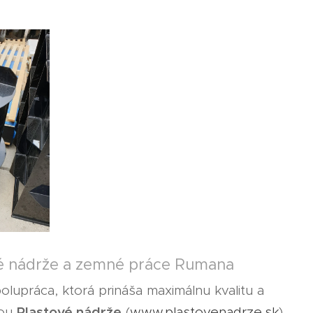
ové nádrže a zemné práce Rumana
olupráca, ktorá prináša maximálnu kvalitu a
Plastové nádrže
mou
(
www.plastovenadrze.sk
)