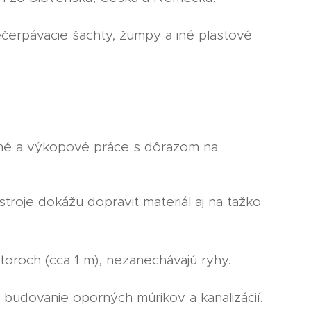
erpávacie šachty, žumpy a iné plastové
né a výkopové práce s dôrazom na
troje dokážu dopraviť materiál aj na ťažko
oroch (cca 1 m), nezanechávajú ryhy.
 budovanie oporných múrikov a kanalizácií.