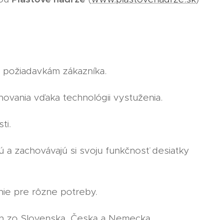
 požiadavkám zákazníka.
vania vďaka technológii vystuženia.
ti.
 a zachovávajú si svoju funkčnosť desiatky
enie pre rôzne potreby.
ín zo Slovenska, Česka a Nemecka.