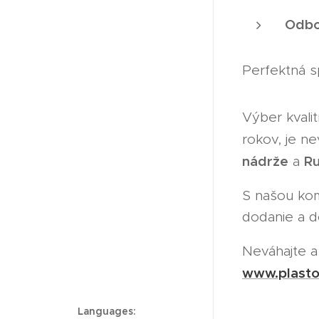
Odbo
Perfektná s
Výber kvalit
rokov, je n
nádrže
R
a
S našou kom
dodanie a d
Neváhajte a 
www.plasto
Languages