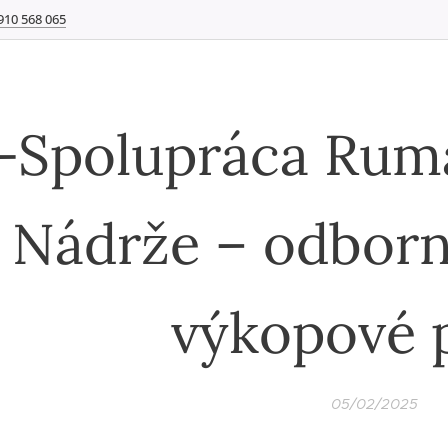
910 568 065
-Spolupráca Ruma
Nádrže – odborn
výkopové 
05/02/2025