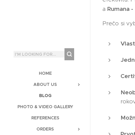
Rumana -
a
Prečo si vy
Vlas
Jedn
HOME
Certi
ABOUT US
Neob
BLOG
rokov
PHOTO & VIDEO GALLERY
Možn
REFERENCES
ORDERS
Prvo