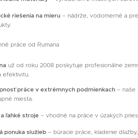
cké riešenia na mieru
– nádrže, vodomerné a preč
kty.
emné práce od Rumana
na
už od roku 2008 poskytuje profesionálne zem
 efektivitu.
pnosť práce v extrémnych podmienkach
– naše s
upné miesta.
a ľahké stroje
– vhodné na práce v úzakých priest
á ponuka služieb
– búracie práce, kladenie dlažby,