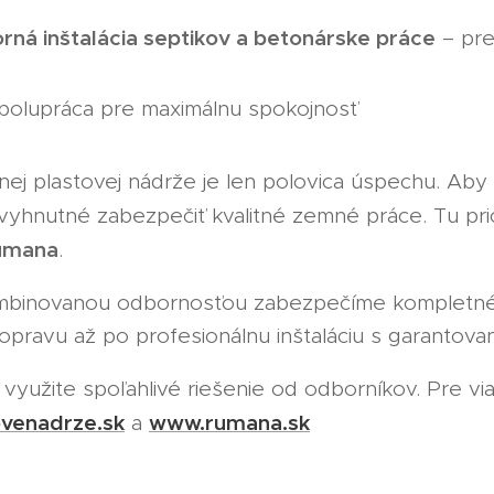
rná inštalácia septikov a betonárske práce
– pre 
polupráca pre maximálnu spokojnosť
nej plastovej nádrže je len polovica úspechu. Aby
evyhnutné zabezpečiť kvalitné zemné práce. Tu pr
umana
.
binovanou odbornosťou zabezpečíme kompletné r
opravu až po profesionálnu inštaláciu s garantova
využite spoľahlivé riešenie od odborníkov. Pre via
venadrze.sk
www.rumana.sk
a