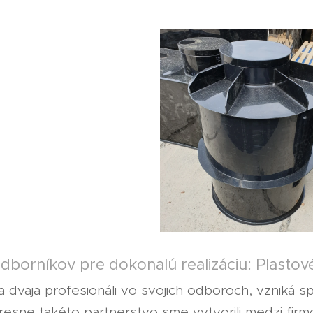
odborníkov pre dokonalú realizáciu: Plast
 dvaja profesionáli vo svojich odboroch, vzniká sp
 Presne takéto partnerstvo sme vytvorili medzi fir