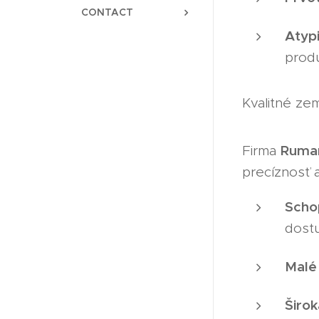
CONTACT
Atypi
produ
Kvalitné z
Ruma
Firma
precíznosť a
Scho
dost
Malé 
Širok