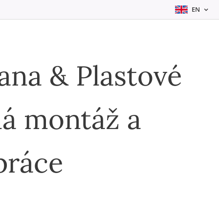
EN
na & Plastové
á montáž a
práce