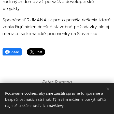
rodinných domov až po väčšie developerské
projekty.
Spoločnosť RUMANA.sk preto prináša riešenia, ktoré
zohľadňujú nielen dnešné stavebné požiadavky, ale aj
meniace sa klimatické podmienky na Slovensku.
Share
Peter Rumana
+421 905 835 191
Používame cookies, aby sme zaistili správne fungovanie a
bezpečnosť našich stránok. Tým vám môžeme poskytnúť tú
Cookies
najlepšiu skúsenosť z ich návštevy.