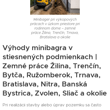
Minibager pri výkopových
prácach v úzkom priestore pri
rodinnom dome – zemné
práce Žilina, Trenčín, Trnava,
Bratislava a okolie
Výhody minibagra v
stiesnených podmienkach |
Zemné práce Žilina, Trenčín,
Bytča, Ružomberok, Trnava,
Bratislava, Nitra, Banská
Bystrica, Zvolen, Sliač a okolie
Pri realizácii stavby alebo úprav pozemku sa často