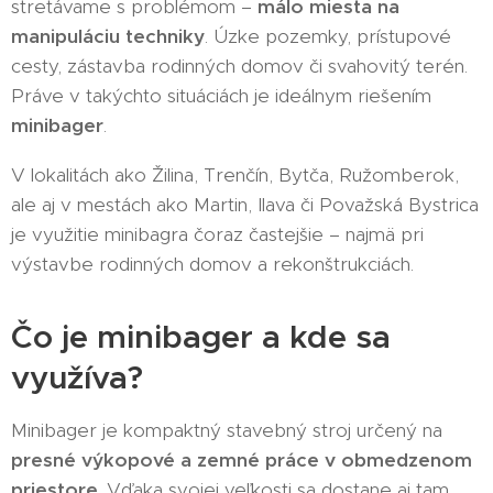
stretávame s problémom –
málo miesta na
manipuláciu techniky
. Úzke pozemky, prístupové
cesty, zástavba rodinných domov či svahovitý terén.
Práve v takýchto situáciách je ideálnym riešením
minibager
.
V lokalitách ako Žilina, Trenčín, Bytča, Ružomberok,
ale aj v mestách ako Martin, Ilava či Považská Bystrica
je využitie minibagra čoraz častejšie – najmä pri
výstavbe rodinných domov a rekonštrukciách.
Čo je minibager a kde sa
využíva?
Minibager je kompaktný stavebný stroj určený na
presné výkopové a zemné práce v obmedzenom
priestore
. Vďaka svojej veľkosti sa dostane aj tam,