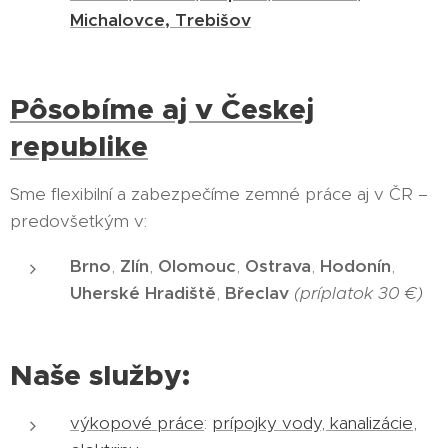
Michalovce, Trebišov
Pôsobíme aj v Českej
republike
Sme flexibilní a zabezpečíme zemné práce aj v ČR –
predovšetkým v:
Brno
,
Zlín
,
Olomouc
,
Ostrava
,
Hodonín
,
Uherské Hradiště
,
Břeclav
(príplatok 30 €)
Naše služby:
výkopové práce
:
prípojky vody, kanalizácie,