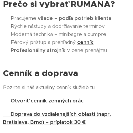
Prečo si vybrať RUMANA?
✔️ Pracujeme
všade – podľa potrieb klienta
✔️ Rýchle nástupy a dodržiavanie termínov
✔️ Moderná technika – minibagre a dumpre
✔️ Férový prístup a prehľadný
cenník
✔️
Profesionálny strojník
v cene prenájmu
Cenník a doprava
Pozrite si náš aktuálny cenník služieb tu:
👉
Otvoriť cenník zemných prác
📌
Doprava do vzdialenejších oblastí (napr.
Bratislava, Brno) – príplatok 30 €