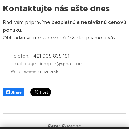
Kontaktujte nás ešte dnes
Radi vám pripravíme
bezplatnú a nezáväznú cenovú
ponuku
.
Obhliadku vieme zabezpečiť rýchlo, priamo u vás.
📞 Telefón:
+421 905 835 191
📧 Email: bagerdumper@gmail.com
🌐 Web: www.rumana.sk
Share
Peter Rumana