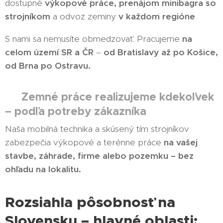
dostupné
výkopové práce, prenájom minibagra so
strojníkom
a odvoz zeminy
v každom regióne
.
S nami sa nemusíte obmedzovať. Pracujeme
na
celom území SR a ČR
–
od Bratislavy až po Košice,
od Brna po Ostravu.
Zemné práce realizujeme kdekoľvek
✅
– podľa potreby zákazníka
Naša mobilná technika a skúsený tím strojníkov
zabezpečia výkopové a terénne práce
na vašej
stavbe, záhrade, firme alebo pozemku – bez
ohľadu na lokalitu.
Rozsiahla pôsobnosť na
Slovensku – hlavné oblasti: