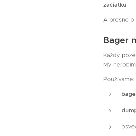
začiatku
.
A presne o
Bager n
Každý pozem
My nerobím
Používame:
bage
dump
osved