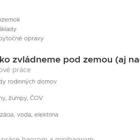
ozemok
áklady
zbytočné opravy
ko zvládneme pod zemou (aj na
ové práce
ady rodinných domov
ny, žumpy, ČOV
izácia, voda, elektrina
práce bagrom a minibagrom