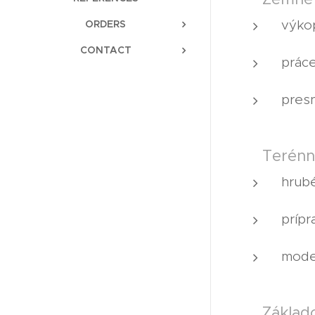
výkop
ORDERS
CONTACT
práce
pres
🟤 Terénn
hrub
prípr
model
🟤 Základ