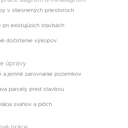
y v stiesnených priestoroch
 pri existujúcich stavbách
né dočistenie výkopov
e úpravy
é a jemné zarovnanie pozemkov
ava parcely pred stavbou
ácia svahov a plôch
ové práce