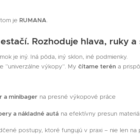
RUMANA
 tom je
.
estačí. Rozhoduje hlava, ruky a
ok je iný. Iná pôda, iný sklon, iné podmienky.
čítame terén
e "univerzálne výkopy". My
a prisp
r a minibager
na presné výkopové práce
ery a nákladné autá
na efektívny presun materiá
čené postupy, ktoré fungujú v praxi – nie len na p