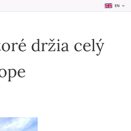
EN
oré držia celý
ope