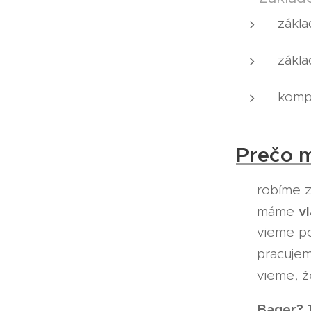
zákl
zákl
komp
Prečo m
✔️ robíme 
v
✔️ máme
✔️ vieme po
✔️ pracujem
✔️ vieme, 
Bager? 
👉