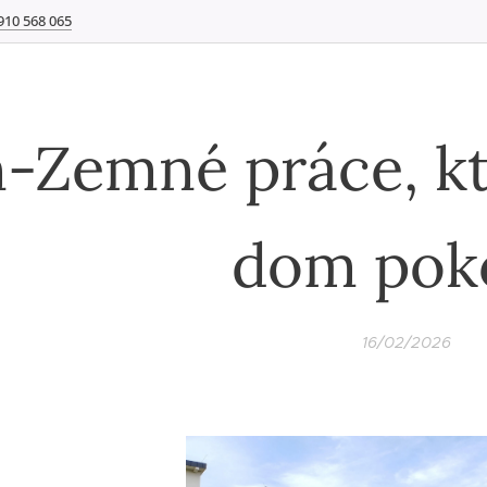
910 568 065
-Zemné práce, kt
dom pok
16/02/2026