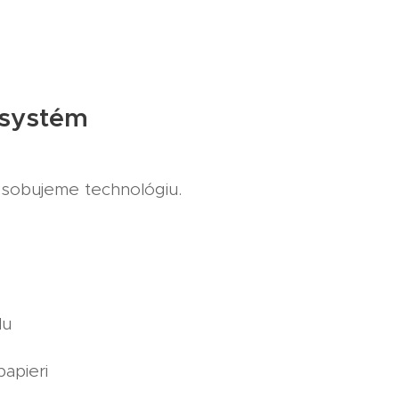
 systém
ôsobujeme technológiu.
lu
apieri