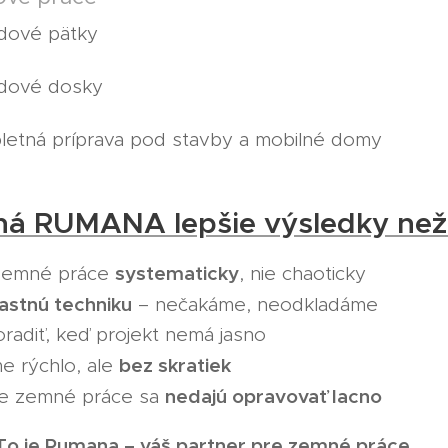
adové pätky
adové dosky
letná príprava pod stavby a mobilné domy
á RUMANA lepšie výsledky než 
systematicky
zemné práce
, nie chaoticky
lastnú techniku
– nečakáme, neodkladáme
radiť, keď projekt nemá jasno
bez skratiek
e rýchlo, ale
nedajú opravovať lacno
že zemné práce sa
To je Rumana – váš partner pre zemné práce.