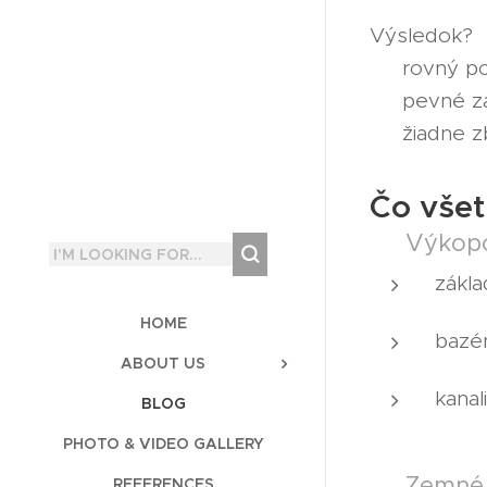
Výsledok?
➡️ rovný p
➡️ pevné z
➡️ žiadne 
Čo všet
🟤 Výkop
zákl
HOME
bazé
ABOUT US
kanal
BLOG
PHOTO & VIDEO GALLERY
🟤 Zemné 
REFERENCES