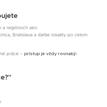
ujete
 a regiónoch ako:
rica, Bratislava a ďalšie lokality po celom
prístup je vždy rovnaký:
mné práce –
ce?"
.