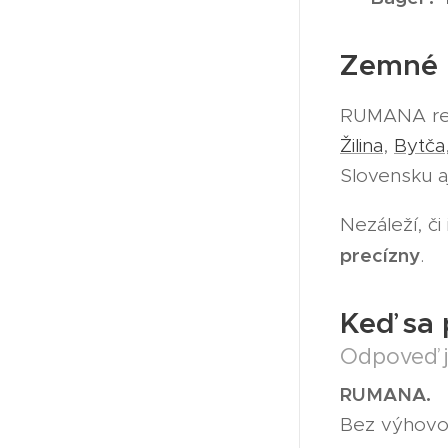
Zemné p
RUMANA rea
Žilina
,
Bytča
Slovensku a
Nezáleží, č
precízny
.
Keď sa 
Odpoveď j
RUMANA.
Bez výhovor