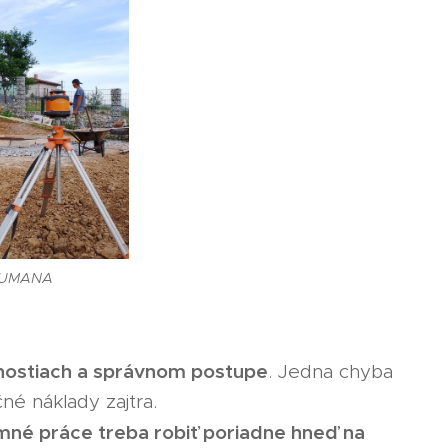
 RUMANA
enostiach a správnom postupe
. Jedna chyba
é náklady zajtra.
mné práce treba robiť poriadne hneď na