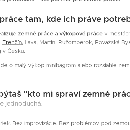
ráce tam, kde ich práve potreb
zemné práce a výkopové práce
lizuje
v mestách
,
Trenčín
, Ilava, Martin, Ružomberok, Považská Byst
j v Česku.
i ide o malý výkop minibagrom alebo rozsiahle ze
pýtaš "kto mi spraví zemné prá
e jednoduchá.
iek. Bez improvizácie. Bez problémov pod zemou