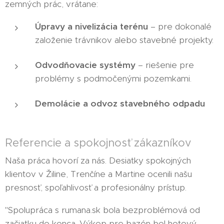
zemných prác, vrátane:
Úpravy a nivelizácia terénu
– pre dokonalé
založenie trávnikov alebo stavebné projekty.
Odvodňovacie systémy
– riešenie pre
problémy s podmočenými pozemkami.
Demolácie a odvoz stavebného odpadu
Referencie a spokojnosť zákazníkov
Naša práca hovorí za nás. Desiatky spokojných
klientov v Žiline, Trenčíne a Martine ocenili našu
presnosť, spoľahlivosť a profesionálny prístup.
"Spolupráca s rumana.sk bola bezproblémová od
začiatku do konca. Výkop pre bazén bol hotový