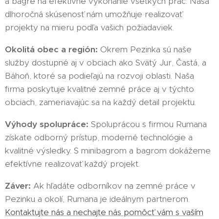
a bagre na efektívne vykonanie všetkých prác. Naša
dlhoročná skúsenosť nám umožňuje realizovať
projekty na mieru podľa vašich požiadaviek.
Okolitá obec a región:
Okrem Pezinka sú naše
služby dostupné aj v obciach ako Svätý Jur, Častá, a
Báhoň, ktoré sa podieľajú na rozvoji oblasti. Naša
firma poskytuje kvalitné zemné práce aj v týchto
obciach, zameriavajúc sa na každý detail projektu.
Výhody spolupráce:
Spoluprácou s firmou Rumana
získate odborný prístup, moderné technológie a
kvalitné výsledky. S minibagrom a bagrom dokážeme
efektívne realizovať každý projekt.
Záver:
Ak hľadáte odborníkov na zemné práce v
Pezinku a okolí, Rumana je ideálnym partnerom.
Kontaktujte nás a nechajte nás pomôcť vám s vaším