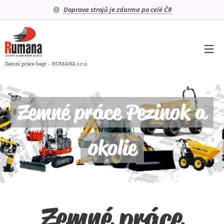
Doprava strojů je zdarma po celé ČR
Zemní práce bagr - RUMANA s.r.o.
Zemné práce Pezinok a
okolie
Zemné práce