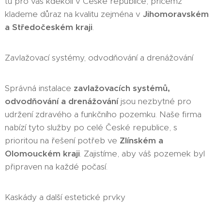
tu pro vás kdekoli v České republice, přičemž
klademe důraz na kvalitu zejména v
Jihomoravském
a Středočeském kraji
.
Zavlažovací systémy, odvodňování a drenážování
Správná instalace
zavlažovacích systémů,
odvodňování a drenážování
jsou nezbytné pro
udržení zdravého a funkčního pozemku. Naše firma
nabízí tyto služby po celé České republice, s
prioritou na řešení potřeb ve
Zlínském a
Olomouckém kraji
. Zajistíme, aby váš pozemek byl
připraven na každé počasí.
Kaskády a další estetické prvky