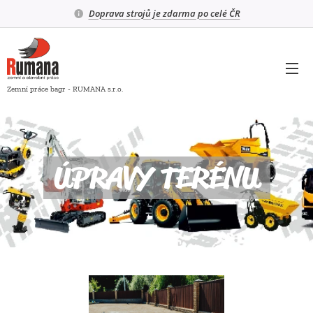
Doprava strojů je zdarma po celé ČR
Zemní práce bagr - RUMANA s.r.o.
ÚPRAVY TERÉNU