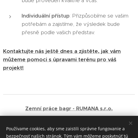
bude proveden kvalitně a včas.
Individuální přístup
: Přizpůsobíme se vašim
potřebám a zajistíme, že výsledek bude
přesně podle vašich představ.
Kontaktujte nás ještě dnes a zjistěte, jak vám
můžeme pomoci s úpravami terénu pro váš
projekt!
Zemní práce bagr - RUMANA s.r.o.
+420 721 019 030
Používame cookies, aby sme zaistili správne fungovanie a
bezpečnosť našich stránok. Tým vám môžeme poskytnúť tú