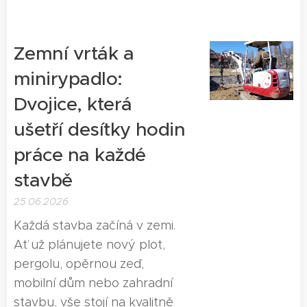
Zemní vrták a
minirypadlo:
Dvojice, která
ušetří desítky hodin
práce na každé
stavbě
25.06.2026
Každá stavba začíná v zemi.
Ať už plánujete nový plot,
pergolu, opěrnou zeď,
mobilní dům nebo zahradní
stavbu, vše stojí na kvalitně