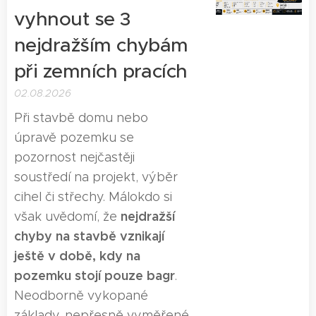
vyhnout se 3
nejdražším chybám
při zemních pracích
02.08.2026
Při stavbě domu nebo
úpravě pozemku se
pozornost nejčastěji
soustředí na projekt, výběr
cihel či střechy. Málokdo si
nejdražší
však uvědomí, že
chyby na stavbě vznikají
ještě v době, kdy na
pozemku stojí pouze bagr
.
Neodborně vykopané
základy, nepřesně vyměřené