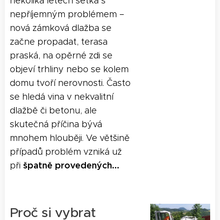
několika letech setká s
nepříjemným problémem –
nová zámková dlažba se
začne propadat, terasa
praská, na opěrné zdi se
objeví trhliny nebo se kolem
domu tvoří nerovnosti. Často
se hledá vina v nekvalitní
dlažbě či betonu, ale
skutečná příčina bývá
mnohem hlouběji. Ve většině
případů problém vzniká už
špatně provedených...
při
Proč si vybrat