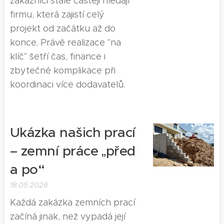
zákazníci stále častěji hledají
firmu, která zajistí celý
projekt od začátku až do
konce. Právě realizace "na
klíč" šetří čas, finance i
zbytečné komplikace při
koordinaci více dodavatelů.
Ukázka našich prací
– zemní práce „před
a po“
18.05.2026
Každá zakázka zemních prací
začíná jinak, než vypadá její