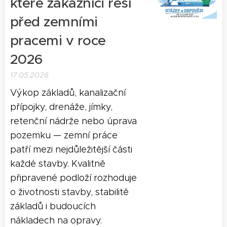
které zákazníci řeší
před zemními
pracemi v roce
2026
17.05.2026
Výkop základů, kanalizační
přípojky, drenáže, jímky,
retenční nádrže nebo úprava
pozemku — zemní práce
patří mezi nejdůležitější části
každé stavby. Kvalitně
připravené podloží rozhoduje
o životnosti stavby, stabilitě
základů i budoucích
nákladech na opravy.