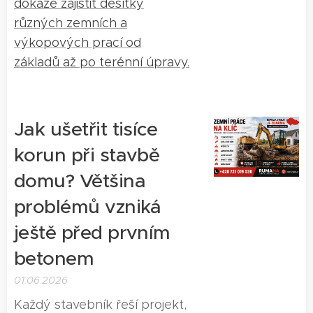
dokáže zajistit desítky
různých zemních a
výkopových prací od
základů až po terénní úpravy.
Jak ušetřit tisíce
korun při stavbě
domu? Většina
problémů vzniká
ještě před prvním
betonem
01.06.2026
Každý stavebník řeší projekt,