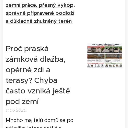
zemní práce, přesný výkop,
správně připravené podloží
a důkladně zhutněný terén
.
Proč praská
zámková dlažba,
opěrné zdi a
terasy? Chyba
často vzniká ještě
pod zemí
11.06.2026
Mnoho majitelů domů se po