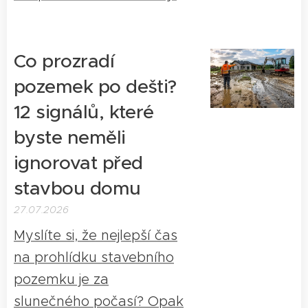
Co prozradí
pozemek po dešti?
12 signálů, které
byste neměli
ignorovat před
stavbou domu
27.07.2026
Myslíte si, že nejlepší čas
na prohlídku stavebního
pozemku je za
slunečného počasí? Opak