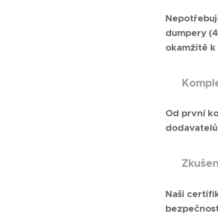
Nepotřebuje
dumpery (4t
okamžitě k 
Komplet
✅
Od první ko
dodavatelů
Zkušen
✅
Naši certif
bezpečnost