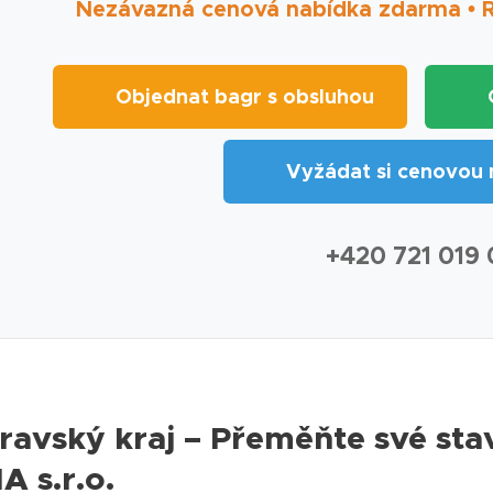
Nezávazná cenová nabídka zdarma • Ry
🚜 Objednat bagr s obsluhou
🏗️
📋 Vyžádat si cenovou 
📞 +420 721 019
avský kraj – Přeměňte své stav
 s.r.o.