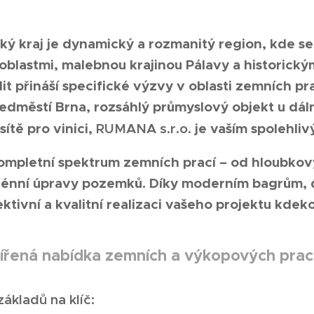
ý kraj je dynamický a rozmanitý region, kde se
oblastmi, malebnou krajinou Pálavy a historick
lit přináší specifické výzvy v oblasti zemních p
dměstí Brna, rozsáhlý průmyslový objekt u dáln
sítě pro vinici,
RUMANA s.r.o.
je vaším spolehli
ompletní spektrum zemních prací – od hloubkov
erénní úpravy pozemků. Díky moderním bagrům
ektivní a kvalitní realizaci vašeho projektu kdek
ířená nabídka zemních a výkopových prací
ákladů na klíč: