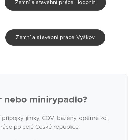
Zemní a stavební práce Hodonín
Zemní a stavební práce Vyškov
r nebo minirypadlo?
řípojky, jímky, ČOV, bazény, opěrné zdi,
práce po celé České republice.