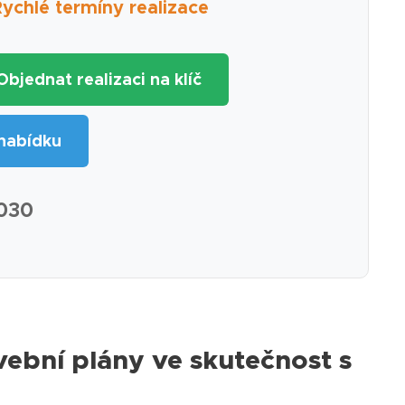
chlé termíny realizace
 Objednat realizaci na klíč
nabídku
 030
ební plány ve skutečnost s