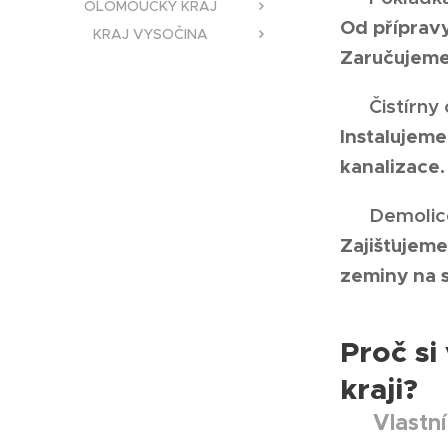
OLOMOUCKÝ KRAJ
Od přípravy
KRAJ VYSOČINA
Zaručujeme 
🔹
Čistírny
Instalujeme
kanalizace.
🔹
Demolice
Zajišťujeme
zeminy na 
Proč s
kraji?
Vlastn
✅