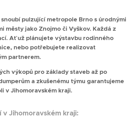
 snoubí pulzující metropole Brno s úrodnými
ými městy jako Znojmo či Vyškov. Každá z
rací. Ať už plánujete výstavbu rodinného
ice, nebo potřebujete realizovat
vým partnerem.
ých výkopů pro základy staveb až po
, dumperům a zkušenému týmu garantujeme
oli v Jihomoravském kraji.
 v Jihomoravském kraji: