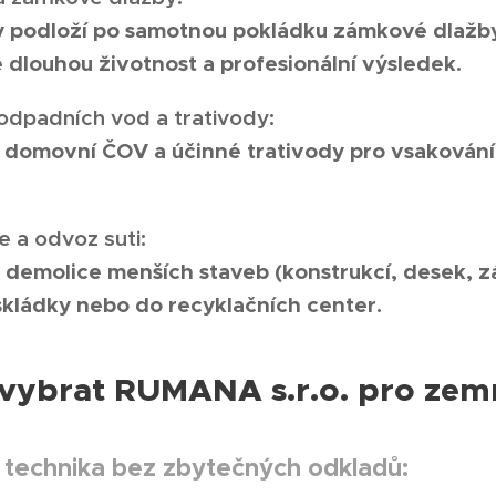
 podloží po samotnou pokládku zámkové dlažby 
dlouhou životnost a profesionální výsledek.
 odpadních vod a trativody:
 domovní ČOV a účinné trativody pro vsakování 
 a odvoz suti:
 demolice menších staveb (konstrukcí, desek, zá
skládky nebo do recyklačních center.
i vybrat RUMANA s.r.o. pro ze
í technika bez zbytečných odkladů: