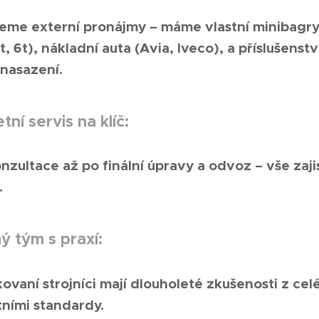
me externí pronájmy – máme vlastní minibagry (
, 6t), nákladní auta (Avia, Iveco), a příslušenst
nasazení.
ní servis na klíč:
nzultace až po finální úpravy a odvoz – vše zaji
.
ý tým s praxí:
ikovaní strojníci mají dlouholeté zkušenosti z cel
ními standardy.