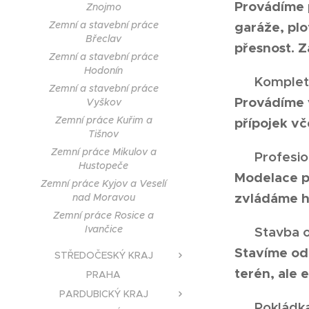
Provádíme 
Znojmo
Zemní a stavební práce
garáže, plo
Břeclav
přesnost. Z
Zemní a stavební práce
Hodonín
🔹
Kompletn
Zemní a stavební práce
Provádíme 
Vyškov
Zemní práce Kuřim a
přípojek vč
Tišnov
Zemní práce Mikulov a
🔹
Profesio
Hustopeče
Modelace p
Zemní práce Kyjov a Veselí
zvládáme hr
nad Moravou
Zemní práce Rosice a
Ivančice
🔹
Stavba o
Stavíme odo
STŘEDOČESKÝ KRAJ
terén, ale e
PRAHA
PARDUBICKÝ KRAJ
🔹
Pokládk