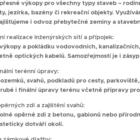
přesné výkopy pro všechny typy staveb – rodinn
ty, jezírka, bazény či rekreační objekty. Využí
ajišťujeme i odvoz přebytečné zeminy a stavební
í realizace inženýrských sítí a přípojek:
výkopy a pokládku vodovodních, kanalizačních,
etně optických kabelů. Samozřejmostí je i zásyp
nální terénní úpravy:
ozemků, svahů, podkladů pro cesty, parkoviště,
ubé i finální úpravy terénu včetně přípravy pro
pěrných zdí a zajištění svahů:
lné opěrné zdi z betonu, gabionů nebo přírodní
steticky dotváří okolí.
a zámkové dlažby: