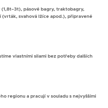
1,8t–3t), pásové bagry, traktobagry,
ví (vrták, svahová lžíce apod.), připravené
stíme vlastními silami bez potřeby dalších
ého regionu a pracují v souladu s nejvyššími