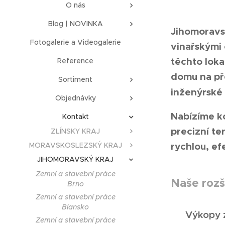
O nás
Blog | NOVINKA
Jihomoravsk
Fotogalerie a Videogalerie
vinařskými 
těchto loka
Reference
domu na pře
Sortiment
inženýrské 
Objednávky
Nabízíme k
Kontakt
precizní t
ZLÍNSKY KRAJ
rychlou, ef
MORAVSKOSLEZSKÝ KRAJ
JIHOMORAVSKÝ KRAJ
Zemní a stavební práce
Naše rozš
Brno
Zemní a stavební práce
Blansko
🔹
Výkopy z
Zemní a stavební práce