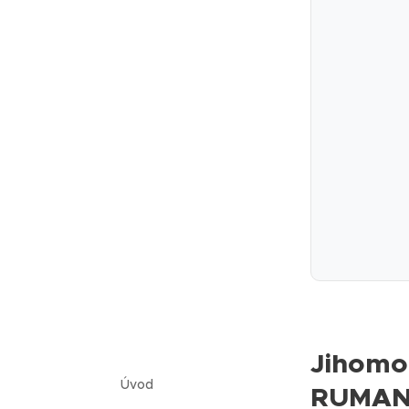
Jihomor
Úvod
RUMANA