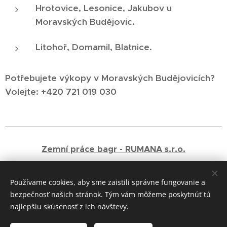
Hrotovice, Lesonice, Jakubov u
Moravských Budějovic.
Litohoř, Domamil, Blatnice.
Potřebujete výkopy v Moravských Budějovicích?
Volejte: +420 721 019 030
Zemní práce bagr - RUMANA s.r.o.
+420 721 019 030
Používame cookies, aby sme zaistili správne fungovanie a
bezpečnosť našich stránok. Tým vám môžeme poskytnúť tú
Cookies
najlepšiu skúsenosť z ich návštevy.
Jazyky