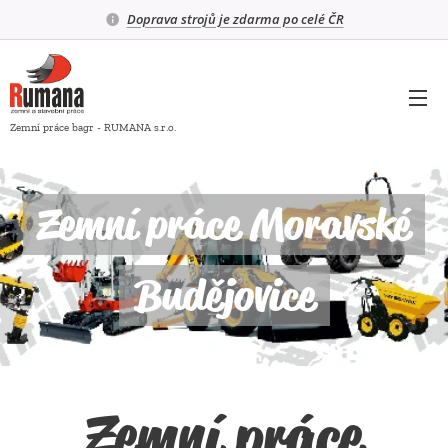
Doprava strojů je zdarma po celé ČR
Zemní práce bagr - RUMANA s.r.o.
Zemní práce Moravské
Budějovice
Zemní práce