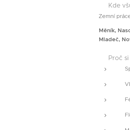
📍 Kde vš
Zemní práce 
Měník, Naso
Mladeč, Nov
🔧 Proč si
✅ Sp
✅ Vla
✅ Fér
✅ Fle