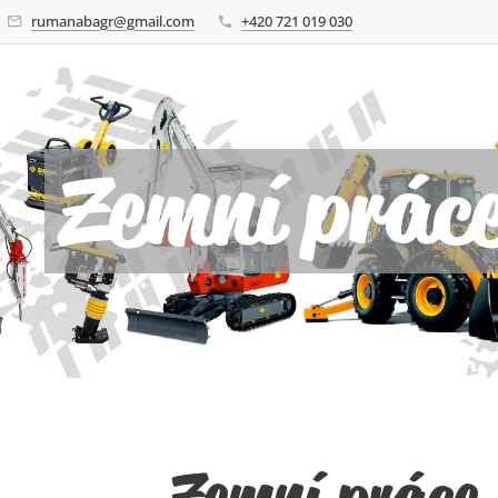
rumanabagr@gmail.com
+420 721 019 030
Zemní práce
Zemní práce 