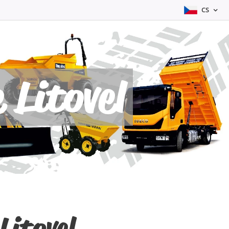
CS
 Litovel
Litovel