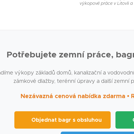
výkopové práce v Litovli a 
Potřebujete zemní práce, bag
díme výkopy základů domů, kanalizační a vodovodní p
zámkové dlažby, terénní úpravy a další zemní 
Nezávazná cenová nabídka zdarma • Ry
🚜 Objednat bagr s obsluhou
🏗️