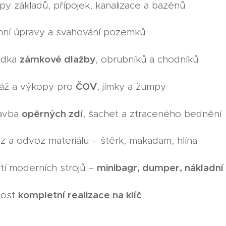
y základů, přípojek, kanalizace a bazénů
nní úpravy a svahování pozemků
zámkové dlažby
ádka
, obrubníků a chodníků
ČOV
áž a výkopy pro
, jímky a žumpy
opěrných zdí
avba
, šachet a ztraceného bednění
 a odvoz materiálu – štěrk, makadam, hlína
minibagr, dumper, nákladní
tí moderních strojů –
kompletní realizace na klíč
ost