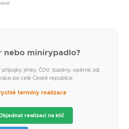
okolí.
r nebo minirypadlo?
řípojky, jímky, ČOV, bazény, opěrné zdi,
práce po celé České republice.
chlé termíny realizace
 Objednat realizaci na klíč