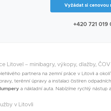
📋 Vyžádat si cenovou 
📞 +420 721 019
e Litovel – minibagry, výkopy, dlažby, ČOV
ehlivého partnera na zemní práce v Litovli a okol
pravy, terénní úpravy a instalaci čistíren odpadní
 dumpery
a nákladní auta. Nabízíme rychlý nástup a
žby v Litovli