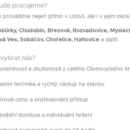
ude pracujeme?
provádíme nejen přímo v Litovli, ale i v jejím okolí,
bůrky, Chudobín, Březové, Rozvadovice, Myslecho
á Ves, Sobáčov, Chořelice, Haňovice
a další.
 vybrat nás?
olehlivost a zkušenosti z celého Olomouckého kr
stní technika a rychlý nástup na stavbu
ové ceny a profesionální přístup
xibilní domluva a individuální řešení