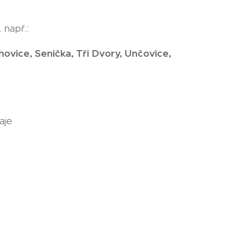
 např.:
vice, Senička, Tři Dvory, Unčovice,
aje