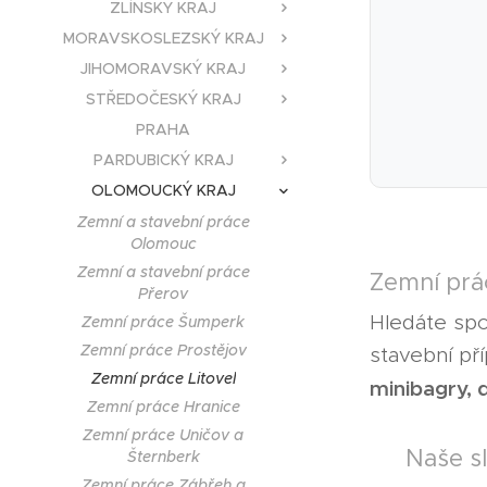
ZLÍNSKY KRAJ
MORAVSKOSLEZSKÝ KRAJ
JIHOMORAVSKÝ KRAJ
STŘEDOČESKÝ KRAJ
PRAHA
PARDUBICKÝ KRAJ
OLOMOUCKÝ KRAJ
Zemní a stavební práce
Olomouc
Zemní a stavební práce
Zemní prác
Přerov
Hledáte spol
Zemní práce Šumperk
Zemní práce Prostějov
stavební pří
Zemní práce Litovel
minibagry,
Zemní práce Hranice
Zemní práce Uničov a
✅ Naše slu
Šternberk
Zemní práce Zábřeh a