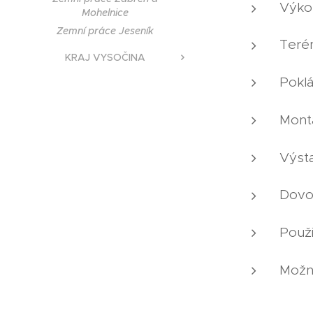
Výkop
Mohelnice
Zemní práce Jeseník
Teré
KRAJ VYSOČINA
Pokl
Mont
Výst
Dovoz
Použi
Možn