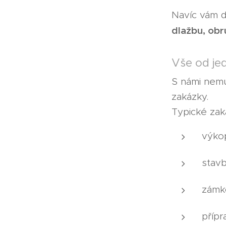
Navíc vám d
dlažbu, obr
Vše od je
S námi nemu
zakázky.
Typické zaká
výko
stav
zámk
příp