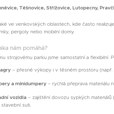
něvice, Těšnovice, Střížovice, Lutopecny, Pravč
ké ve venkovských oblastech, kde často realizu
mky, pergoly nebo mobilní domy.
nika nám pomáhá?
mu strojovému parku jsme samostatní a flexibilní. 
bagry
– přesné výkopy i v těsném prostoru (např.
ery a minidumpery
– rychlá přeprava materiálu n
dní vozidla
– zajištění dovozu sypkých materiálů
stavební suti.