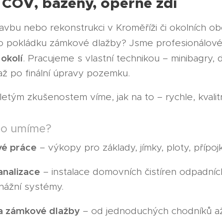
 ČOV, bazény, opěrné zdi
tavbu nebo rekonstrukci v Kroměříži či okolních o
o pokládku zámkové dlažby? Jsme profesionálov
 okolí
. Pracujeme s vlastní technikou – minibagry,
až po finální úpravy pozemku.
letým zkušenostem víme, jak na to – rychle, kvali
no umíme?
é práce
– výkopy pro základy, jímky, ploty, příp
analizace
– instalace domovních čistíren odpadních
nážní systémy.
a zámkové dlažby
– od jednoduchých chodníků až