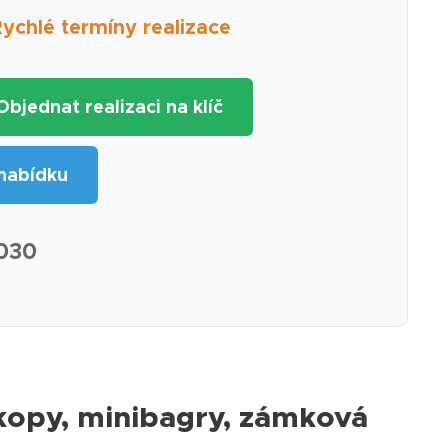
chlé termíny realizace
 Objednat realizaci na klíč
nabídku
 030
kopy, minibagry, zámková