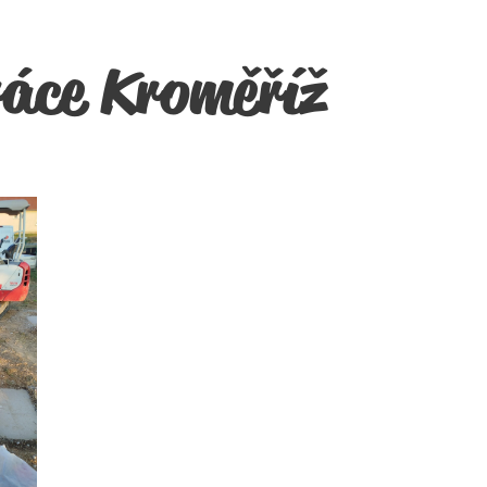
ráce Kroměříž