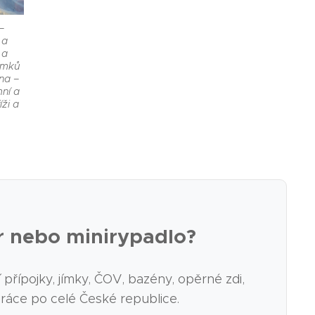
–
 a
 a
emků
na –
mní a
ži a
r nebo minirypadlo?
řípojky, jímky, ČOV, bazény, opěrné zdi,
práce po celé České republice.