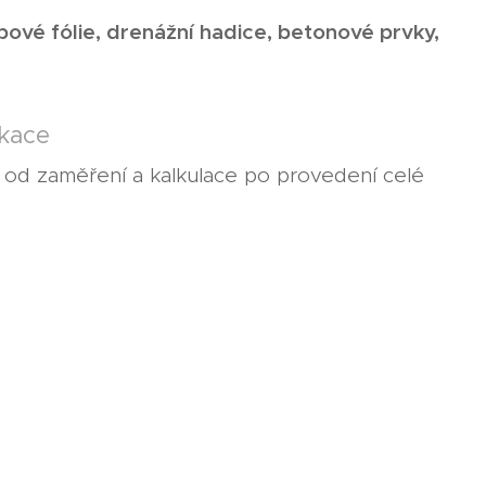
pové fólie, drenážní hadice, betonové prvky,
ikace
s od zaměření a kalkulace po provedení celé