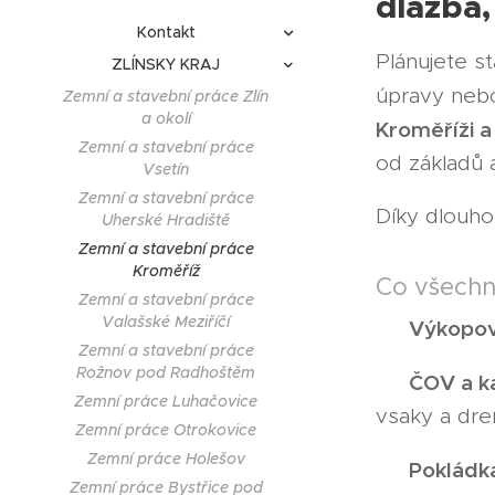
dlažba,
Kontakt
Plánujete s
ZLÍNSKY KRAJ
úpravy neb
Zemní a stavební práce Zlín
a okolí
Kroměříži a
Zemní a stavební práce
od základů 
Vsetín
Zemní a stavební práce
Díky dlouho
Uherské Hradiště
Zemní a stavební práce
Kroměříž
Co všech
Zemní a stavební práce
Valašské Meziříčí
Výkopov
🔹
Zemní a stavební práce
Rožnov pod Radhoštěm
ČOV a k
🔹
Zemní práce Luhačovice
vsaky a dre
Zemní práce Otrokovice
Zemní práce Holešov
Pokládk
🔹
Zemní práce Bystřice pod