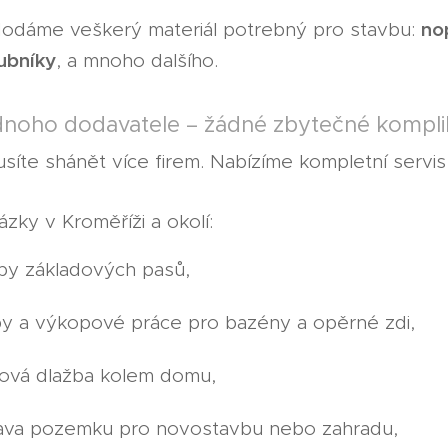
no
odáme veškerý materiál potrebný pro stavbu:
ubníky
, a mnoho dalšího.
dnoho dodavatele – žádné zbytečné kompl
síte shánět více firem. Nabízíme kompletní servi
zky v Kroměříži a okolí:
py základových pasů,
by a výkopové práce pro bazény a opěrné zdi,
ová dlažba kolem domu,
rava pozemku pro novostavbu nebo zahradu,