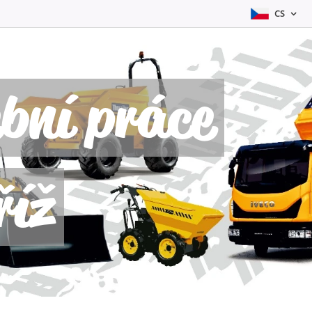
CS
bní práce
říž