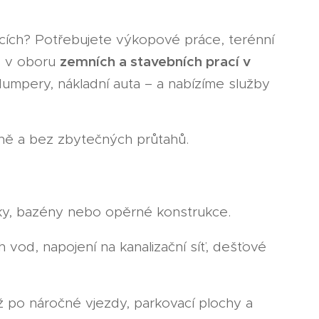
bcích? Potřebujete výkopové práce, terénní
zemních a stavebních prací v
é v oboru
 dumpery, nákladní auta – a nabízíme služby
tně a bez zbytečných průtahů.
ojky, bazény nebo opěrné konstrukce.
 vod, napojení na kanalizační síť, dešťové
 po náročné vjezdy, parkovací plochy a