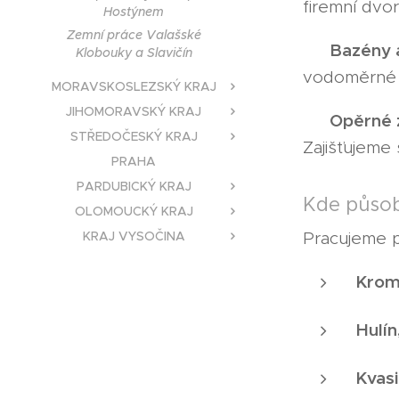
firemní dvo
Hostýnem
Zemní práce Valašské
Bazény 
🔹
Klobouky a Slavičín
vodoměrné 
MORAVSKOSLEZSKÝ KRAJ
JIHOMORAVSKÝ KRAJ
Opěrné z
🔹
STŘEDOČESKÝ KRAJ
Zajišťujeme 
PRAHA
PARDUBICKÝ KRAJ
Kde půso
OLOMOUCKÝ KRAJ
KRAJ VYSOČINA
Pracujeme 
Kromě
Hulí
Kvas