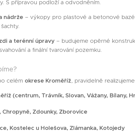
ry. S přípravou podloží a odvodněním.
a nádrže
– výkopy pro plastové a betonové bazény
šachty.
di a terénní úpravy
– budujeme opěrné konstrukc
svahování a finální tvarování pozemku.
bíme?
okrese Kroměříž
po celém
, pravidelně realizujeme
říž (centrum, Trávník, Slovan, Vážany, Bílany, H
n, Chropyně, Zdounky, Zborovice
ice, Kostelec u Holešova, Zlámanka, Kotojedy