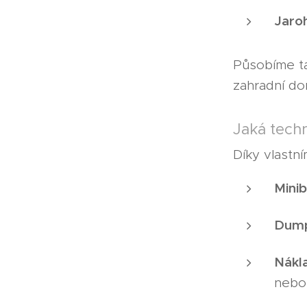
Jaroh
Působíme ta
zahradní do
Jaká tech
Díky vlastní
Mini
Dump
Nákla
nebo 