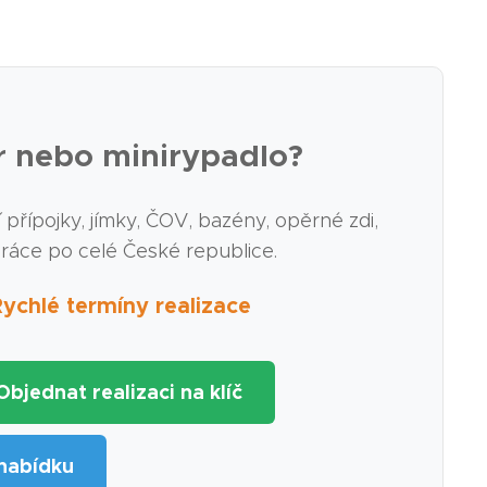
r nebo minirypadlo?
řípojky, jímky, ČOV, bazény, opěrné zdi,
práce po celé České republice.
chlé termíny realizace
 Objednat realizaci na klíč
nabídku