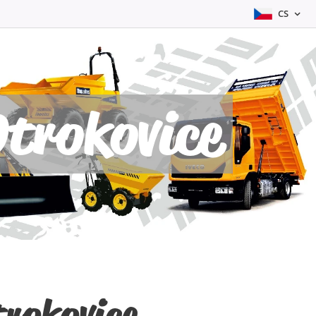
CS
trokovice
rokovice