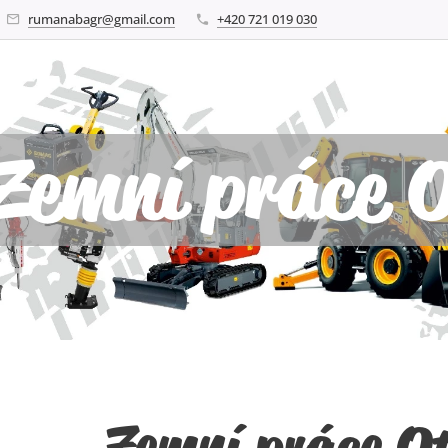
rumanabagr@gmail.com
+420 721 019 030
Zemní práce O
Zemní práce Ot