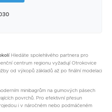
 030
okolí
Hledáte spolehlivého partnera pro
denční centrum regionu vyžadují Otrokovice
užby od výkopů základů až po finální modelaci
moderním minibagrům na gumových pásech
jících povrchů. Pro efektivní přesun
 projedou i v náročném nebo podmáčeném