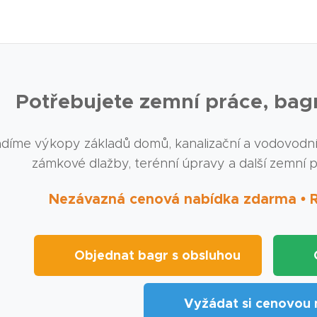
Potřebujete zemní práce, bag
díme výkopy základů domů, kanalizační a vodovodní p
zámkové dlažby, terénní úpravy a další zemní 
Nezávazná cenová nabídka zdarma • Ry
🚜 Objednat bagr s obsluhou
🏗️
📋 Vyžádat si cenovou 