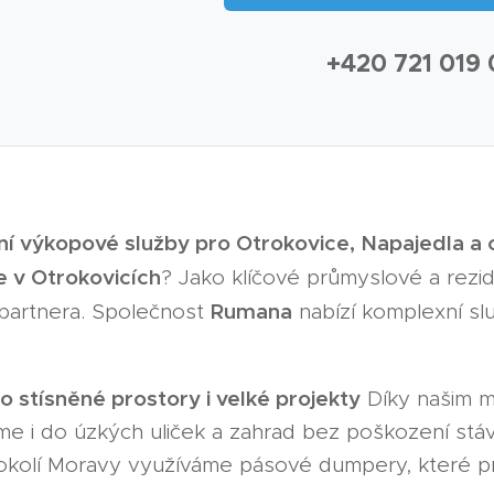
📞 +420 721 019
ní výkopové služby pro Otrokovice, Napajedla a 
 v Otrokovicích
? Jako klíčové průmyslové a rezi
Rumana
partnera. Společnost
nabízí komplexní sl
o stísněné prostory i velké projekty
Díky našim 
e i do úzkých uliček a zahrad bez poškození stáva
v okolí Moravy využíváme pásové dumpery, které