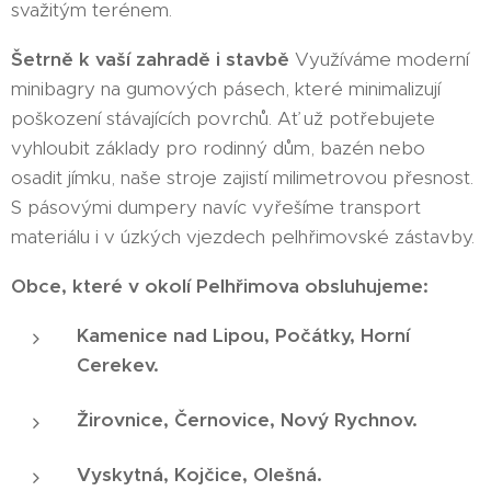
svažitým terénem.
Šetrně k vaší zahradě i stavbě
Využíváme moderní
minibagry na gumových pásech, které minimalizují
poškození stávajících povrchů. Ať už potřebujete
vyhloubit základy pro rodinný dům, bazén nebo
osadit jímku, naše stroje zajistí milimetrovou přesnost.
S pásovými dumpery navíc vyřešíme transport
materiálu i v úzkých vjezdech pelhřimovské zástavby.
Obce, které v okolí Pelhřimova obsluhujeme:
Kamenice nad Lipou, Počátky, Horní
Cerekev.
Žirovnice, Černovice, Nový Rychnov.
Vyskytná, Kojčice, Olešná.