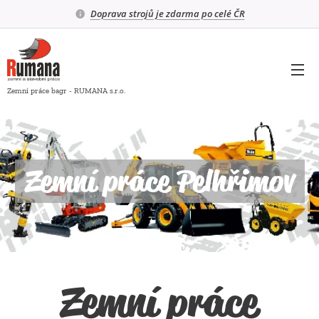
Doprava strojů je zdarma po celé ČR
Zemní práce bagr - RUMANA s.r.o.
Zemní práce Pelhřimov
Zemní práce