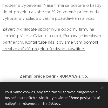
moderné vybavenie. Naša firma sa postará o každý
detail projektu a zabezpečí, že zemné práce budú
vykonané v súlade s vašimi požiadavkami a včas.
Záver:
Ak hľadáte spoľahlivú a odbornú firmu na
zemné práce v Galante a okolí, Rumana je ideálnym
partnerom.
Kontaktujte nás, aby sme vám pomohli
zrealizovať váš projekt efektívne a kvalitne.
Zemní práce bagr - RUMANA s.r.o.
+420 721 019 030
Používame cookies, aby sme zaistili správne fungovanie a
bezpečnosť našich stránok. Tým vám môžeme poskytnúť tú
Cookies
najlepšiu skúsenosť z ich návštevy.