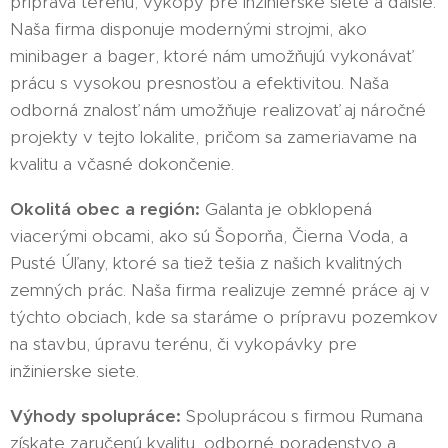
príprava terénu, výkopy pre inžinierske siete a ďalšie.
Naša firma disponuje modernými strojmi, ako
minibager a bager, ktoré nám umožňujú vykonávať
prácu s vysokou presnosťou a efektivitou. Naša
odborná znalosť nám umožňuje realizovať aj náročné
projekty v tejto lokalite, pričom sa zameriavame na
kvalitu a včasné dokončenie.
Okolitá obec a región:
Galanta je obklopená
viacerými obcami, ako sú Šoporňa, Čierna Voda, a
Pusté Úľany, ktoré sa tiež tešia z našich kvalitných
zemných prác. Naša firma realizuje zemné práce aj v
týchto obciach, kde sa staráme o prípravu pozemkov
na stavbu, úpravu terénu, či vykopávky pre
inžinierske siete.
Výhody spolupráce:
Spoluprácou s firmou Rumana
získate zaručenú kvalitu, odborné poradenstvo a