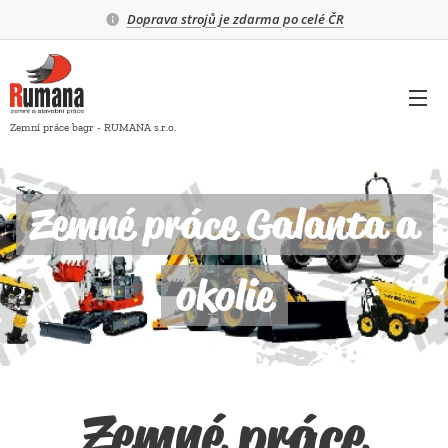
Doprava strojů je zdarma po celé ČR
Zemní práce bagr - RUMANA s.r.o.
Zemné práce Galanta a
okolie
Zemné práce