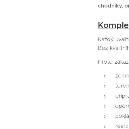
chodníky, p
Komplet
Každý kvali
Bez kvalitn
Proto zákaz
zemn
terén
přípr
opěr
pokl
reali