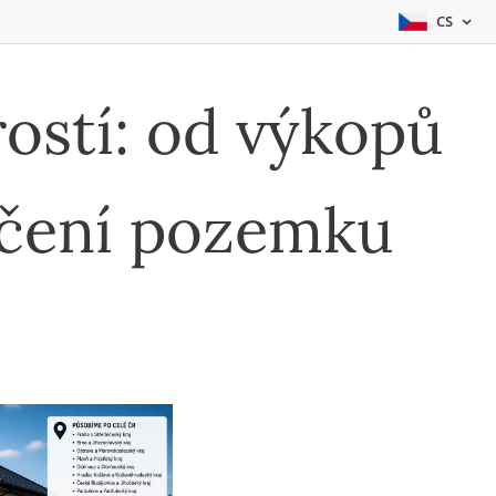
CS
rostí: od výkopů
nčení pozemku