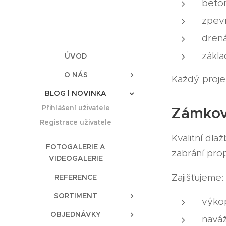
beto
zpev
dren
zákl
ÚVOD
O NÁS
Každý proje
BLOG | NOVINKA
Přihlášení uživatele
Zámkové
Registrace uživatele
Kvalitní dla
FOTOGALERIE A
zabrání pr
VIDEOGALERIE
Zajišťujeme:
REFERENCE
SORTIMENT
výkop
OBJEDNÁVKY
navá