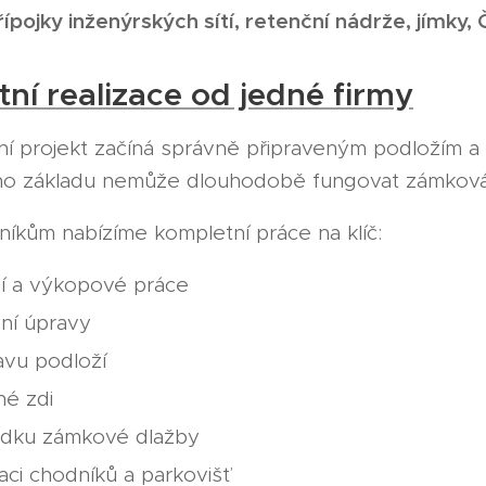
řípojky inženýrských sítí, retenční nádrže, jímky,
ní realizace od jedné firmy
tní projekt začíná správně připraveným podložím 
ího základu nemůže dlouhodobě fungovat zámková 
níkům nabízíme kompletní práce na klíč:
í a výkopové práce
ní úpravy
avu podloží
né zdi
ádku zámkové dlažby
zaci chodníků a parkovišť