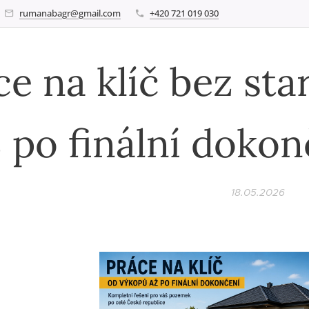
rumanabagr@gmail.com
+420 721 019 030
ce na klíč bez sta
ž po finální doko
18.05.2026