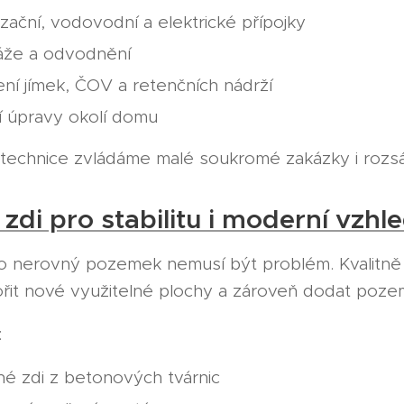
izační, vodovodní a elektrické přípojky
áže a odvodnění
ní jímek, ČOV a retenčních nádrží
ní úpravy okolí domu
í technice zvládáme malé soukromé zakázky i rozs
zdi pro stabilitu i moderní vzhl
o nerovný pozemek nemusí být problém. Kvalitně
ořit nové využitelné plochy a zároveň dodat poz
:
é zdi z betonových tvárnic