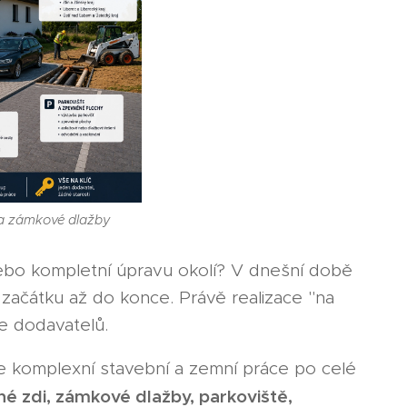
i a zámkové dlažby
bo kompletní úpravu okolí? V dnešní době
 od začátku až do konce. Právě realizace "na
ce dodavatelů.
je komplexní stavební a zemní práce po celé
é zdi, zámkové dlažby, parkoviště,