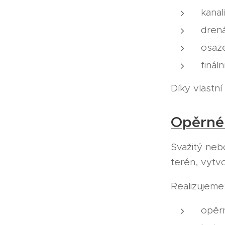
kanal
dren
osaze
finál
Díky vlastn
Opěrné 
Svažitý neb
terén, vytv
Realizujeme
opěrn