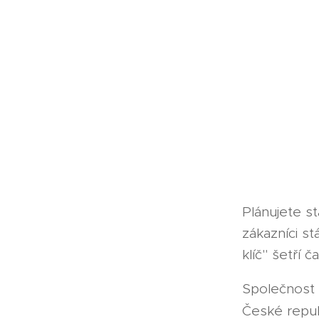
Plánujete 
zákazníci st
klíč" šetří 
Společnost 
České repub