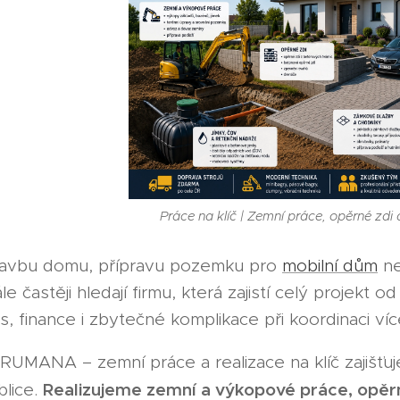
Práce na klíč | Zemní práce, opěrné zd
stavbu domu, přípravu pozemku pro
mobilní dům
ne
ále častěji hledají firmu, která zajistí celý projekt
čas, finance i zbytečné komplikace při koordinaci ví
RUMANA – zemní práce a realizace na klíč zajišťu
Realizujeme zemní a výkopové práce, opěrn
lice.