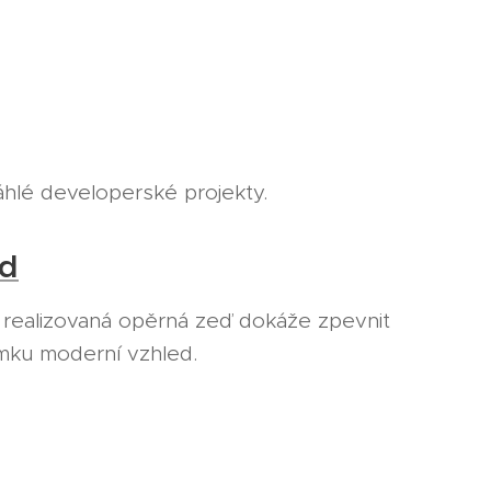
áhlé developerské projekty.
ed
 realizovaná opěrná zeď dokáže zpevnit
emku moderní vzhled.