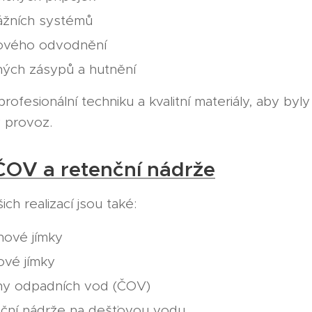
ážních systémů
ového odvodnění
ných zásypů a hutnění
rofesionální techniku a kvalitní materiály, aby by
 provoz.
ČOV a retenční nádrže
ich realizací jsou také:
nové jímky
ové jímky
rny odpadních vod (ČOV)
nční nádrže na dešťovou vodu