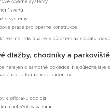
nové opěrné systémy
nění svahů
ážní systémy
adové práce pro opěrné konstrukce
kt řešíme individuálně s důrazem na stabilitu, odv
 dlažby, chodníky a parkoviště
žba není jen o samotné pokládce. Nejdůležitější je
opadům a deformacím v budoucnu.
y a přípravu podloží
žku a hutnění makadamu