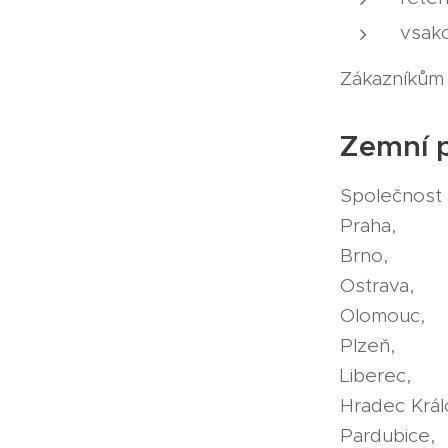
vsak
Zákazníkům z
Zemní p
Společnost 
Praha,
Brno,
Ostrava,
Olomouc,
Plzeň,
Liberec,
Hradec Král
Pardubice,