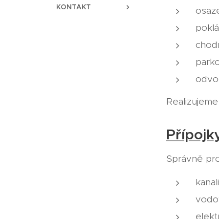
KONTAKT
osaz
pokl
chodn
parko
odvo
Realizujeme
Přípojk
Správně pro
kanal
vodo
elekt