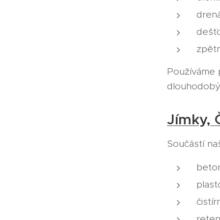
dren
dešť
zpět
Používáme p
dlouhodobý
Jímky, 
Součástí naš
beto
plast
čistí
rete