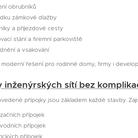
ení obrubníků
ádku zámkové dlažby
íky a příjezdové cesty
vací stání a firemní parkoviště
dnění a vsakování
 moderní řešení pro rodinné domy, firmy i develop
y inženýrských sítí bez komplika
vedené přípojky jsou základem každé stavby. Zajiš
izačních přípojek
vodních přípojek
rických přípojek