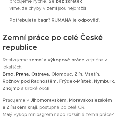
✔ pracujeme rychle, ale
bez zkratek
✔ víme, že chyby v zemi jsou nejdražší
👉
Potřebujete bagr? RUMANA je odpověď.
Zemní práce po celé České
republice
Realizujeme
zemní a výkopové práce
zejména v
lokalitách:
Brno
,
Praha
,
Ostrava
, Olomouc, Zlín, Vsetín,
Rožnov pod Radhoštěm, Frýdek-Místek, Nymburk,
Znojmo
a široké okolí.
Pracujeme v
Jihomoravském, Moravskoslezském
a Zlínském kraji
, postupně po celé ČR.
Malý výkop minibagrem nebo rozsáhlé zemní práce?