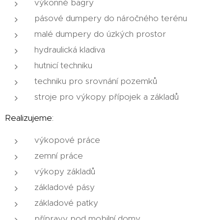
výkonné bagry
pásové dumpery do náročného terénu
malé dumpery do úzkých prostor
hydraulická kladiva
hutnicí techniku
techniku pro srovnání pozemků
stroje pro výkopy přípojek a základů
Realizujeme:
výkopové práce
zemní práce
výkopy základů
základové pásy
základové patky
přípravy pod mobilní domy