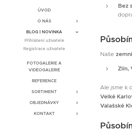
Bez 
ÚVOD
dopr
O NÁS
BLOG | NOVINKA
Působím
Přihlášení uživatele
Registrace uživatele
zemní
Naše
FOTOGALERIE A
Zlín
VIDEOGALERIE
REFERENCE
Ale jsme k d
SORTIMENT
Velké Karlo
OBJEDNÁVKY
Valašské K
KONTAKT
Působím