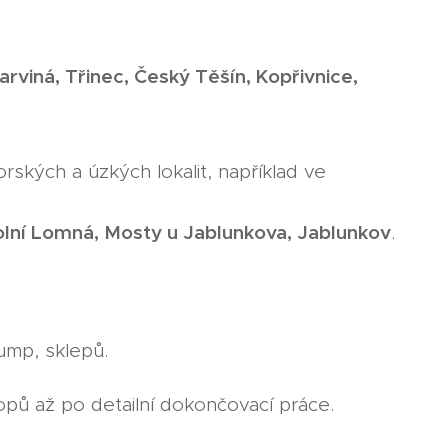
rviná, Třinec, Český Těšín, Kopřivnice,
ských a úzkých lokalit, například ve
olní Lomná, Mosty u Jablunkova, Jablunkov
.
ump, sklepů.
pů až po detailní dokončovací práce.