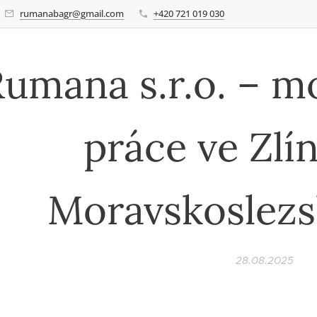
rumanabagr@gmail.com
+420 721 019 030
umana s.r.o. – m
práce ve Zlí
Moravskoslezs
28.08.2025