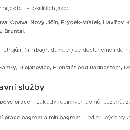
najdete i v lokalitách jako:
va, Opava, Nový Jičín, Frýdek-Místek, Havířov, Ka
, Bruntál
.
 strojům (minibagr, dumper) se dostaneme i do hor
 Hamry, Trojanovice, Frenštát pod Radhoštěm, D
avní služby
pové práce
– základy rodinných domů, bazénů, ž
í práce bagrem a minibagrem
– od hrubých výko