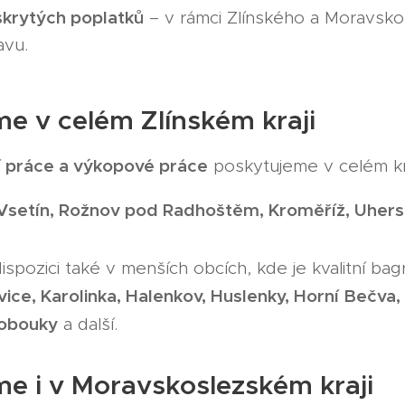
skrytých poplatků
– v rámci Zlínského a Moravsko
avu.
e v celém Zlínském kraji
 práce a výkopové práce
poskytujeme v celém kra
, Vsetín, Rožnov pod Radhoštěm, Kroměříž, Uhers
ispozici také v menších obcích, kde je kvalitní bag
vice, Karolinka, Halenkov, Huslenky, Horní Bečva,
lobouky
a další.
e i v Moravskoslezském kraji