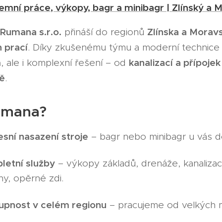
mní práce, výkopy, bagr a minibagr | Zlínský a 
Rumana s.r.o.
Zlínska a Morav
přináší do regionů
 prací
. Díky zkušenému týmu a moderní technice 
m
kanalizací a přípojek
, ale i komplexní řešení – od
tě
.
umana?
sní nasazení stroje
– bagr nebo minibagr u vás d
letní služby
– výkopy základů, drenáže, kanalizac
y, opěrné zdi.
upnost v celém regionu
– pracujeme od velkých 