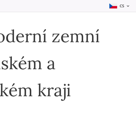
CS
oderní zemní
nském a
kém kraji