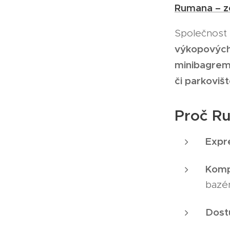
Rumana – ze
Společnost
výkopových
minibagre
či parkoviš
Proč R
Expre
Komp
bazén
Dost