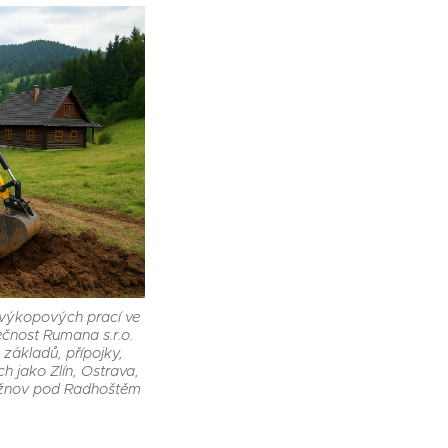
 výkopových prací ve
čnost Rumana s.r.o.
 základů, přípojky,
ch jako Zlín, Ostrava,
Rožnov pod Radhoštěm