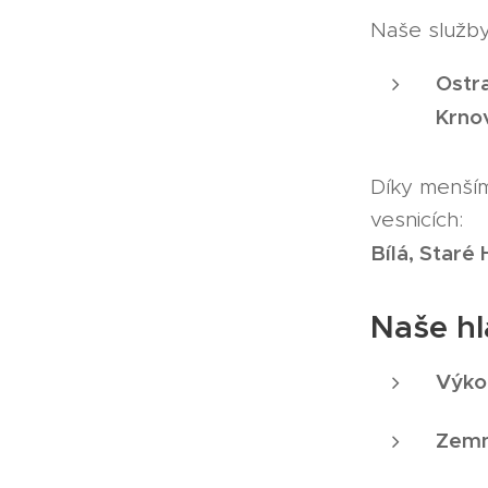
Naše služby 
Ostra
Krnov
Díky menším
vesnicích:
Bílá, Staré
Naše hl
Výko
Zemn