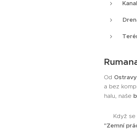
Kanal
Dren
Teré
Rumana 
Ostravy
Od
a bez kompr
b
halu, naše
👉 Když se 
"Zemní prác