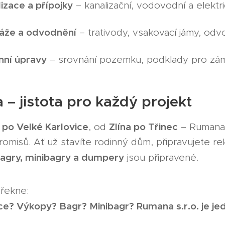
izace a přípojky
– kanalizační, vodovodní a elektric
áže a odvodnění
– trativody, vsakovací jámy, odv
nní úpravy
– srovnání pozemku, podklady pro zám
– jistota pro každý projekt
 po Velké Karlovice
Zlína po Třinec
, od
– Rumana j
omisů. Ať už stavíte rodinný dům, připravujete r
agry, minibagry a dumpery
jsou připravené.
řekne:
e? Výkopy? Bagr? Minibagr? Rumana s.r.o. je jed